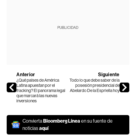
PUBLICIDAD
Anterior
Siguiente
¿Qué países de América
Todo lo que debe saber de la
Latina apuestan por el
posesión presidencial de
fracking? El panorama legal
Abelardo De la Espriella hoy
que marcará las nuevas
inversiones
Convierta
Bloomberg Línea
en su fuente de
noticias
aquí