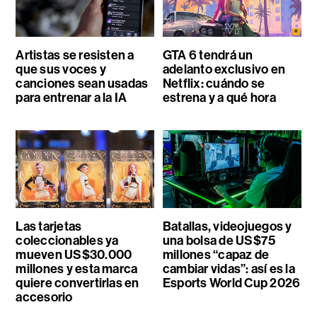
Artistas se resisten a
GTA 6 tendrá un
que sus voces y
adelanto exclusivo en
canciones sean usadas
Netflix: cuándo se
para entrenar a la IA
estrena y a qué hora
Las tarjetas
Batallas, videojuegos y
coleccionables ya
una bolsa de US$75
mueven US$30.000
millones “capaz de
millones y esta marca
cambiar vidas”: así es la
quiere convertirlas en
Esports World Cup 2026
accesorio