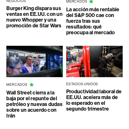
NEGOCIOS
MERCADOS
Burger King dispara sus
La acción más rentable
ventas en EE.UU. con un
del S&P 500 cae con
nuevo Whopper y una
fuerza tras sus
promoción de Star Wars
resultados: qué
preocupa al mercado
ESTADOS UNIDOS
MERCADOS
Productividad laboral de
Wall Street cierra a la
EE.UU. acelera más de
baja por el repunte del
lo esperado en el
petróleo y nuevas dudas
segundo trimestre
sobre un acuerdo con
Irán