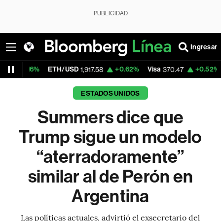
PUBLICIDAD
Ingresar
ETH/USD
+0.62%
Visa
+0.52%
MercadoLibr
1,917.58
370.47
ESTADOS UNIDOS
Summers dice que
Trump sigue un modelo
“aterradoramente”
similar al de Perón en
Argentina
Las políticas actuales, advirtió el exsecretario del