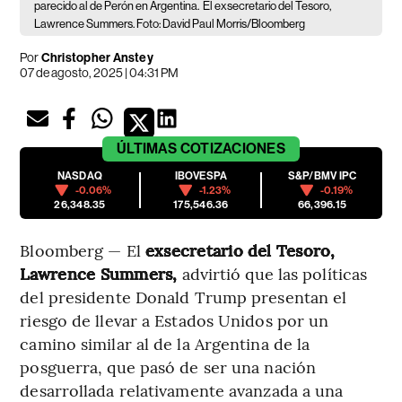
parecido al de Perón en Argentina.
El exsecretario del Tesoro,
Lawrence Summers. Foto: David Paul Morris/Bloomberg
Por
Christopher Anstey
07 de agosto, 2025 | 04:31 PM
ÚLTIMAS
COTIZACIONES
NASDAQ
IBOVESPA
S&P/BMV IPC
-0.06%
-1.23%
-0.19%
26,348.35
175,546.36
66,396.15
Bloomberg — El
exsecretario del Tesoro,
Lawrence Summers,
advirtió que las políticas
del presidente Donald Trump presentan el
riesgo de llevar a Estados Unidos por un
camino similar al de la Argentina de la
posguerra, que pasó de ser una nación
desarrollada relativamente avanzada a una