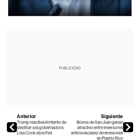
PUBLICIDAD
Anterior
Siguiente
Trump reactiva el intento de
Bonos de San Juan ganan
destituir a la gobernadora
atractivo entre inversores
Lisa Cook de la Fed
ante la escasez de emisiones
en Puerto Rico