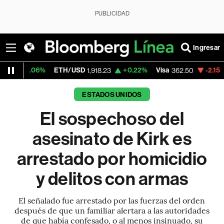
PUBLICIDAD
Ingresar
ETH/USD
+0.22%
Visa
-2.15%
MercadoLibr
1,918.23
362.50
ESTADOS UNIDOS
El sospechoso del
asesinato de Kirk es
arrestado por homicidio
y delitos con armas
El señalado fue arrestado por las fuerzas del orden
después de que un familiar alertara a las autoridades
de que había confesado, o al menos insinuado, su