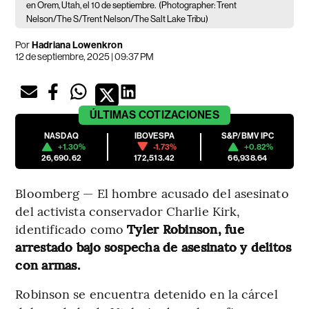
en Orem, Utah, el 10 de septiembre.
(Photographer: Trent
Nelson/The S/Trent Nelson/The Salt Lake Tribu)
Por
Hadriana Lowenkron
12 de septiembre, 2025 | 09:37 PM
ÚLTIMAS
COTIZACIONES
NASDAQ
IBOVESPA
S&P/BMV IPC
+1.30%
-1.73%
+0.82%
26,690.62
172,513.42
66,938.64
Bloomberg — El hombre acusado del asesinato
del activista conservador Charlie Kirk,
identificado como
Tyler Robinson, fue
arrestado bajo sospecha de asesinato y delitos
con armas.
Robinson se encuentra detenido en la cárcel