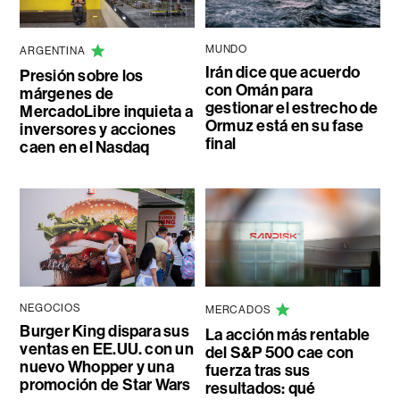
MUNDO
ARGENTINA
Irán dice que acuerdo
Presión sobre los
con Omán para
márgenes de
gestionar el estrecho de
MercadoLibre inquieta a
Ormuz está en su fase
inversores y acciones
final
caen en el Nasdaq
NEGOCIOS
MERCADOS
Burger King dispara sus
La acción más rentable
ventas en EE.UU. con un
del S&P 500 cae con
nuevo Whopper y una
fuerza tras sus
promoción de Star Wars
resultados: qué