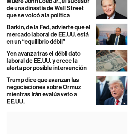
Muere John Loeb Jr., el sucesor
de una dinastía de Wall Street
que se volcó a la política
Barkin, de la Fed, advierte que el
mercado laboral de EE.UU. está
en un “equilibrio débil”
Yen avanza tras el débil dato
laboral de EE.UU. y crece la
alerta por posible intervención
Trump dice que avanzan las
negociaciones sobre Ormuz
mientras Irán evalúa veto a
EE.UU.