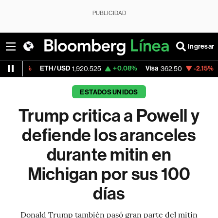
PUBLICIDAD
Ingresar
ETH/USD
+0.08%
Visa
-2.15%
MercadoLib
1,920.525
362.50
ESTADOS UNIDOS
Trump critica a Powell y
defiende los aranceles
durante mitin en
Michigan por sus 100
días
Donald Trump también pasó gran parte del mitin