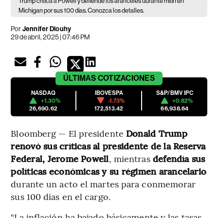
Trump critica a Powell y defiende los aranceles durante mitin en
Michigan por sus 100 días. Conozca los detalles.
Por
Jennifer Dlouhy
29 de abril, 2025 | 07:46 PM
ÚLTIMAS
COTIZACIONES
NASDAQ
IBOVESPA
S&P/BMV IPC
+1.30%
-1.73%
+0.82%
26,690.62
172,513.42
66,938.64
Bloomberg — El presidente
Donald Trump
renovó sus críticas al presidente de la Reserva
Federal, Jerome Powell
, mientras
defendía sus
políticas económicas y su régimen arancelario
durante un acto el martes para conmemorar
sus 100 días en el cargo.
“La inflación ha bajado básicamente y las tasas