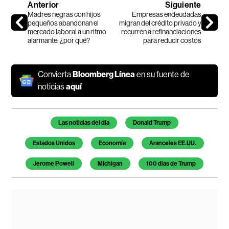
Anterior
Siguiente
Madres negras con hijos
Empresas endeudadas
pequeños abandonan el
migran del crédito privado y
mercado laboral a un ritmo
recurren a refinanciaciones
alarmante: ¿por qué?
para reducir costos
Convierta
Bloomberg Línea
en su fuente de
noticias
aquí
Temas de este artículo
Las noticias del día
Donald Trump
Estados Unidos
Economía
Aranceles EE.UU.
Jerome Powell
Michigan
100 días de Trump