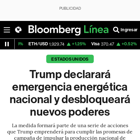
PUBLICIDAD
Ingresar
ETH/USD
+1.25%
Visa
+0.52%
MercadoLibr
1,929.74
370.47
ESTADOS UNIDOS
Trump declarará
emergencia energética
nacional y desbloqueará
nuevos poderes
La medida formará parte de una serie de acciones
que Trump emprenderá para cumplir las promesas de
campaña de impulsar la producción nacional de