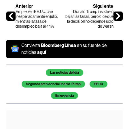
Anterior
Siguiente
Empleo en EE.UU. cae
Donald Trump insiste en
inesperadamente en julio,
bajar las tasas, pero dice que
mientras la tasa de
la decisión no depende solo
desempleo baja al 4,1%
de Warsh
Convierta
Bloomberg Línea
en su fuente de
noticias
aquí
Temas de este artículo
Las noticias del día
Segunda presidencia Donald Trump
EE UU
Emergencia