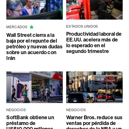
ESTADOS UNIDOS
MERCADOS
Productividad laboral de
Wall Street cierra a la
EE.UU. acelera más de
baja por el repunte del
lo esperado en el
petróleo y nuevas dudas
segundo trimestre
sobre un acuerdo con
Irán
NEGOCIOS
NEGOCIOS
SoftBank obtiene un
Warner Bros. reduce sus
préstamo de
ventas por pérdida de
US$10.000 millones
derechos de la NBA y un