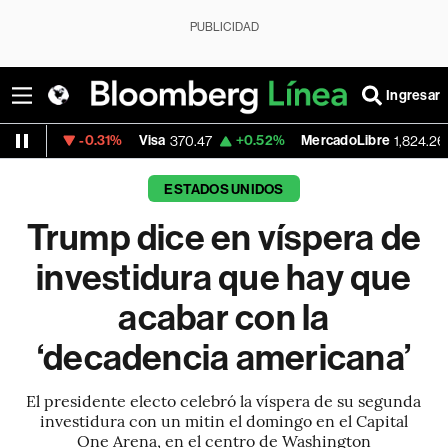
PUBLICIDAD
Ingresar
.31%
Visa
+0.52%
MercadoLibre
-5.23%
Ba
370.47
1,824.26
ESTADOS UNIDOS
Trump dice en víspera de
investidura que hay que
acabar con la
‘decadencia americana’
El presidente electo celebró la víspera de su segunda
investidura con un mitin el domingo en el Capital
One Arena, en el centro de Washington