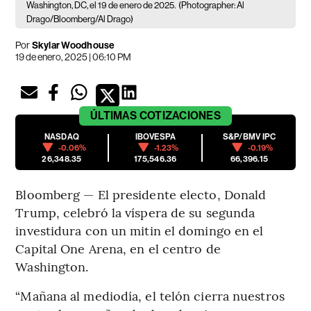
Washington, DC, el 19 de enero de 2025.
(Photographer: Al
Drago/Bloomberg/Al Drago)
Por
Skylar Woodhouse
19 de enero, 2025 | 06:10 PM
ÚLTIMAS
COTIZACIONES
NASDAQ
IBOVESPA
S&P/BMV IPC
-0.06%
-1.23%
-0.19%
26,348.35
175,546.36
66,396.15
Bloomberg — El presidente electo, Donald
Trump, celebró la víspera de su segunda
investidura con un mitin el domingo en el
Capital One Arena, en el centro de
Washington.
“Mañana al mediodía, el telón cierra nuestros