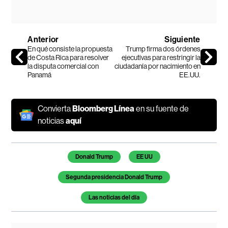
Anterior
Siguiente
En qué consiste la propuesta
Trump firma dos órdenes
de Costa Rica para resolver
ejecutivas para restringir la
la disputa comercial con
ciudadanía por nacimiento en
Panamá
EE.UU.
Convierta
Bloomberg Línea
en su fuente de
noticias
aquí
Temas de este artículo
Donald Trump
EE UU
Segunda presidencia Donald Trump
Las noticias del día