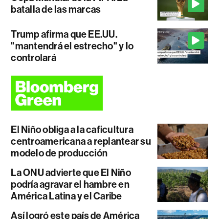
batalla de las marcas
Trump afirma que EE.UU.
"mantendrá el estrecho" y lo
controlará
El Niño obliga a la caficultura
centroamericana a replantear su
modelo de producción
La ONU advierte que El Niño
podría agravar el hambre en
América Latina y el Caribe
Así logró este país de América