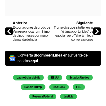
Anterior
Siguiente
Exportaciones de crudo de
Trump dice que Irán tiene una
Venezuela tocan un mínimo
“última oportunidad” de
de cinco meses por menor
negociar, pero Teherán niega
demanda de India
conversaciones
Convierta
Bloomberg Línea
en su fuente de
noticias
aquí
Temas de este artículo
Las noticias del día
EE UU
Estados Unidos
Donald Trump
Lisa Cook
FED
Reserva Federal
Justicia