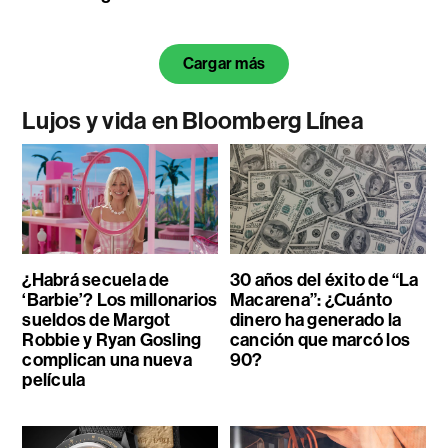
Cargar más
Lujos y vida en Bloomberg Línea
¿Habrá secuela de
30 años del éxito de “La
‘Barbie’? Los millonarios
Macarena”: ¿Cuánto
sueldos de Margot
dinero ha generado la
Robbie y Ryan Gosling
canción que marcó los
complican una nueva
90?
película