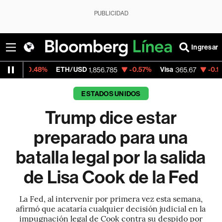
PUBLICIDAD
Ingresar
ETH/USD
-0.57%
Visa
-0.13%
MercadoLi
1,856.785
365.67
ESTADOS UNIDOS
Trump dice estar
preparado para una
batalla legal por la salida
de Lisa Cook de la Fed
La Fed, al intervenir por primera vez esta semana,
afirmó que acataría cualquier decisión judicial en la
impugnación legal de Cook contra su despido por