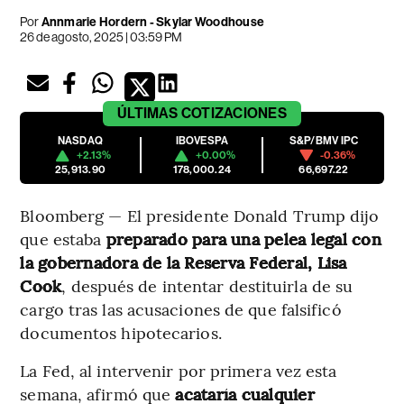
Por
Annmarie Hordern - Skylar Woodhouse
26 de agosto, 2025 | 03:59 PM
ÚLTIMAS
COTIZACIONES
NASDAQ
IBOVESPA
S&P/BMV IPC
+2.13%
+0.00%
-0.36%
25,913.90
178,000.24
66,697.22
Bloomberg — El presidente Donald Trump dijo
que estaba
preparado para una pelea legal con
la gobernadora de la Reserva Federal, Lisa
Cook
, después de intentar destituirla de su
cargo tras las acusaciones de que falsificó
documentos hipotecarios.
La Fed, al intervenir por primera vez esta
semana, afirmó que
acataría cualquier