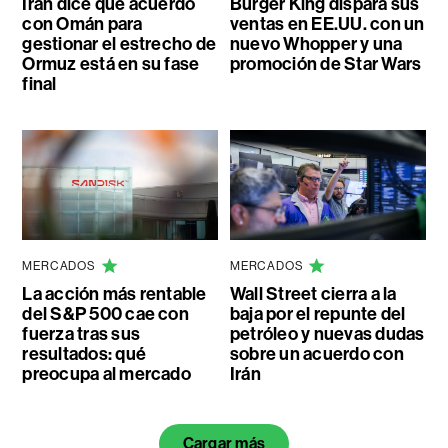
Irán dice que acuerdo
Burger King dispara sus
con Omán para
ventas en EE.UU. con un
gestionar el estrecho de
nuevo Whopper y una
Ormuz está en su fase
promoción de Star Wars
final
MERCADOS
MERCADOS
La acción más rentable
Wall Street cierra a la
del S&P 500 cae con
baja por el repunte del
fuerza tras sus
petróleo y nuevas dudas
resultados: qué
sobre un acuerdo con
preocupa al mercado
Irán
Cargar más