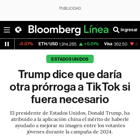
PUBLICIDAD
Ingresar
0.07%
ETH/USD
+0.01%
Visa
-2.15%
Merc
1,914.285
362.50
ESTADOS UNIDOS
Trump dice que daría
otra prórroga a TikTok si
fuera necesario
El presidente de Estados Unidos, Donald Trump, ha
atribuido a la aplicación china el mérito de haberle
ayudado a mejorar su imagen entre los votantes
jóvenes durante la campaña de 2024.