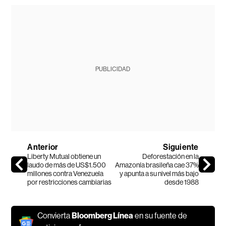
PUBLICIDAD
Anterior
Siguiente
Liberty Mutual obtiene un
Deforestación en la
laudo de más de US$1.500
Amazonía brasileña cae 37%
millones contra Venezuela
y apunta a su nivel más bajo
por restricciones cambiarias
desde 1988
Convierta
Bloomberg Línea
en su fuente de