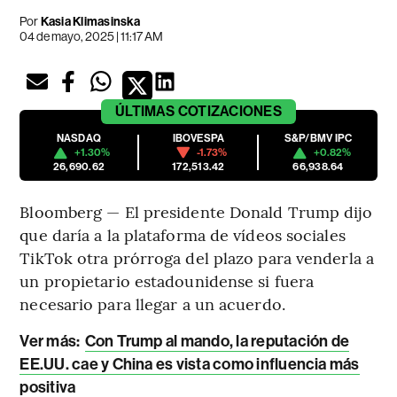
Por
Kasia Klimasinska
04 de mayo, 2025 | 11:17 AM
ÚLTIMAS
COTIZACIONES
NASDAQ
IBOVESPA
S&P/BMV IPC
+1.30%
-1.73%
+0.82%
26,690.62
172,513.42
66,938.64
Bloomberg — El presidente Donald Trump dijo
que daría a la plataforma de vídeos sociales
TikTok otra prórroga del plazo para venderla a
un propietario estadounidense si fuera
necesario para llegar a un acuerdo.
Ver más:
Con Trump al mando, la reputación de
EE.UU. cae y China es vista como influencia más
positiva