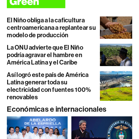
El Niño obliga a la caficultura
centroamericana a replantear su
modelo de producción
La ONU advierte que El Niño
podría agravar el hambre en
América Latina y el Caribe
Así logró este país de América
Latina generar toda su
electricidad con fuentes 100%
renovables
Económicas e internacionales