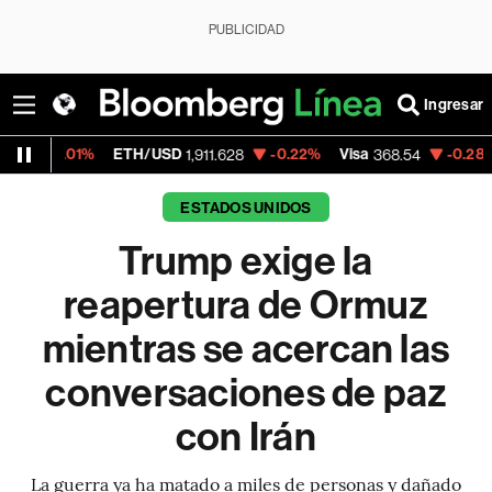
PUBLICIDAD
Ingresar
ETH/USD
-0.22%
Visa
-0.28%
MercadoLi
1,911.628
368.54
ESTADOS UNIDOS
Trump exige la
reapertura de Ormuz
mientras se acercan las
conversaciones de paz
con Irán
La guerra ya ha matado a miles de personas y dañado