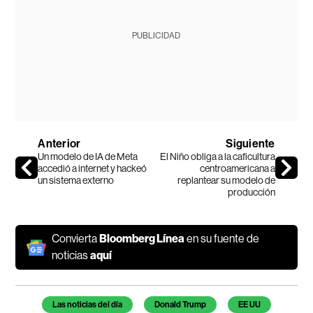
PUBLICIDAD
Anterior
Siguiente
Un modelo de IA de Meta
El Niño obliga a la caficultura
accedió a internet y hackeó
centroamericana a
un sistema externo
replantear su modelo de
producción
Convierta
Bloomberg Línea
en su fuente de
noticias
aquí
Temas de este artículo
Las noticias del día
Donald Trump
EE UU