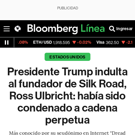
PUBLICIDAD
Ingresar
8%
ETH/USD
-0.02%
Visa
-2.15%
Mercado
1,918.595
362.50
ESTADOS UNIDOS
Presidente Trump indulta
al fundador de Silk Road,
Ross Ulbricht: había sido
condenado a cadena
perpetua
Más conocido por su seudónimo en Internet “Dread