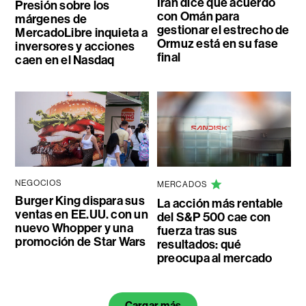
Irán dice que acuerdo
Presión sobre los
con Omán para
márgenes de
gestionar el estrecho de
MercadoLibre inquieta a
Ormuz está en su fase
inversores y acciones
final
caen en el Nasdaq
NEGOCIOS
MERCADOS
Burger King dispara sus
La acción más rentable
ventas en EE.UU. con un
del S&P 500 cae con
nuevo Whopper y una
fuerza tras sus
promoción de Star Wars
resultados: qué
preocupa al mercado
Cargar más