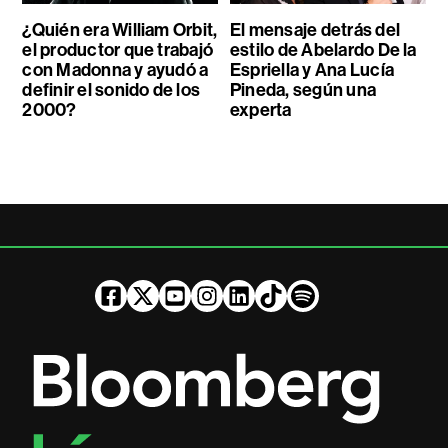
¿Quién era William Orbit,
El mensaje detrás del
el productor que trabajó
estilo de Abelardo De la
con Madonna y ayudó a
Espriella y Ana Lucía
definir el sonido de los
Pineda, según una
2000?
experta