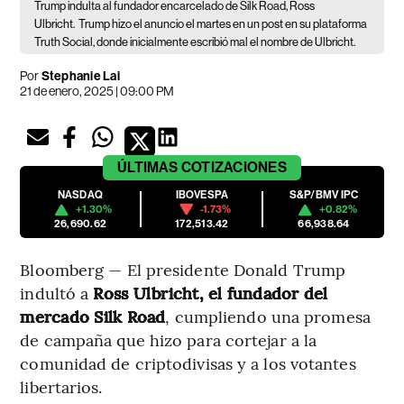
Trump indulta al fundador encarcelado de Silk Road, Ross
Ulbricht.
Trump hizo el anuncio el martes en un post en su plataforma
Truth Social, donde inicialmente escribió mal el nombre de Ulbricht.
Por
Stephanie Lai
21 de enero, 2025 | 09:00 PM
ÚLTIMAS
COTIZACIONES
NASDAQ
IBOVESPA
S&P/BMV IPC
+1.30%
-1.73%
+0.82%
26,690.62
172,513.42
66,938.64
Bloomberg — El presidente Donald Trump
indultó a
Ross Ulbricht, el fundador del
mercado Silk Road
, cumpliendo una promesa
de campaña que hizo para cortejar a la
comunidad de criptodivisas y a los votantes
libertarios.