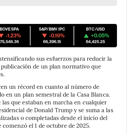
IBOVESPA
S&P/BMV IPC
BTC/USD
-1.23%
-0.19%
+0.05%
175,546.36
66,396.15
64,425.25
ensificando sus esfuerzos para reducir la
a publicación de un plan normativo que
s.
ecen un récord en cuanto al número de
o en un plan semestral de la Casa Blanca.
las que estaban en marcha en cualquier
idencial de Donald Trump y se suma a las
lizadas o completadas desde el inicio del
ue comenzó el 1 de octubre de 2025.