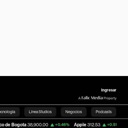
Ingresar
ecnología
Línea Studios
Negocios
Podcasts
ota
38,900.00
Apple
312.53
USD COP
3
+0.46%
+0.51%
English