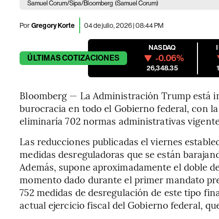
Samuel Corum/Sipa/Bloomberg
(Samuel Corum)
Por
Gregory Korte
04 de julio, 2026 | 08:44 PM
NASDAQ
-0.06%
ÚLTIMAS
COTIZACIONES
26,348.35
Bloomberg — La Administración Trump está int
burocracia en todo el Gobierno federal, con l
eliminaría 702 normas administrativas vigente
Las reducciones publicadas el viernes establ
medidas desreguladoras que se están barajand
Además, supone aproximadamente el doble de 
momento dado durante el primer mandato pres
752 medidas de desregulación de este tipo fina
actual ejercicio fiscal del Gobierno federal, q