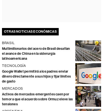
OTRAS NOTICIAS ECONÓMICAS
BRASIL
Multimillonarios del acero de Brasil desafían
el avance de China en la siderurgia
latinoamericana
TECNOLOGÍA
Google Wallet permitirá a los padres enviar
dinero directamente a sus hijos y fijar límites
de gasto
MERCADOS
Activos de mercados emergentes caen por
temor a que el acuerdo sobre Ormuz eleve las
tensiones