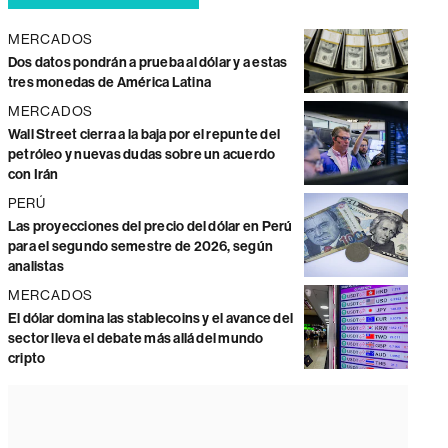
MERCADOS
Dos datos pondrán a prueba al dólar y a estas
tres monedas de América Latina
MERCADOS
Wall Street cierra a la baja por el repunte del
petróleo y nuevas dudas sobre un acuerdo
con Irán
PERÚ
Las proyecciones del precio del dólar en Perú
para el segundo semestre de 2026, según
analistas
MERCADOS
El dólar domina las stablecoins y el avance del
sector lleva el debate más allá del mundo
cripto