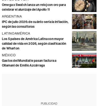
Omega x Swatch lanza un reloj con oro para
celebrar el alunizaje del Apollo 11
ARGENTINA
IPC de julio 2026: de cuánto sería la inflación,
según las consultoras
LATINOAMÉRICA
Los 5 países de América Latina con mayor
calidad de vida en 2026, según clasificación
de Wharton
MÉXICO
Gastos del Mundial le pasan factura a
Ollamani de Emilio Azcárraga
PUBLICIDAD