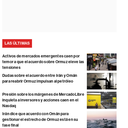
LAS ÚLTIMAS
Activos de mercados emergentes caen por
temor a que el acuerdo sobre Ormuz eleve las
tensiones
Dudas sobre el acuerdo entre Irán y Omán
para reabrir Ormuz impulsan al petróleo
Presión sobre los márgenes de MercadoLibre
inquieta a inversores y acciones caen en el
Nasdaq
Irán dice que acuerdo con Omán para
gestionar el estrecho de Ormuz está en su
fase final