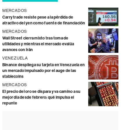
MERCADOS
Carry trade resiste pese a la pérdida de
atractivo del yen como fuente de financiación
MERCADOS
Wall Street cierra mixto tras toma de
utilidades y mientras el mercado evalúa
avances con Irán
VENEZUELA
Binance despliega su tarjeta en Venezuela en
un mercado impulsado por el auge de las
stablecoins
MERCADOS
El precio del oro se dispara y va camino a su
mejor día desde febrero: qué impulsa el
repunte