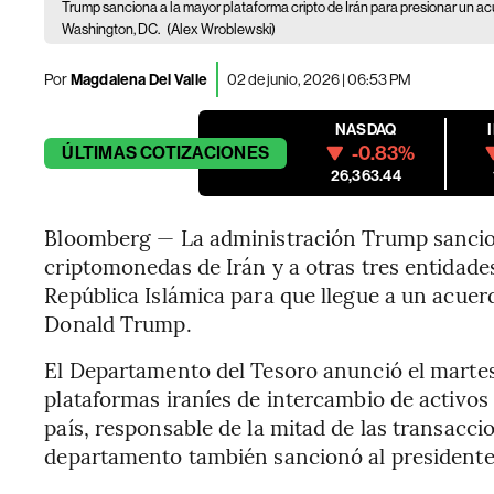
Trump sanciona a la mayor plataforma cripto de Irán para presionar un 
Washington, DC.
(Alex Wroblewski)
Por
Magdalena Del Valle
02 de junio, 2026 | 06:53 PM
NASDAQ
-0.83%
ÚLTIMAS
COTIZACIONES
26,363.44
Bloomberg — La administración Trump sancion
criptomonedas de Irán y a otras tres entidade
República Islámica para que llegue a un acuer
Donald Trump.
El Departamento del Tesoro anunció el martes l
plataformas iraníes de intercambio de activos d
país, responsable de la mitad de las transacc
departamento también sancionó al presidente d