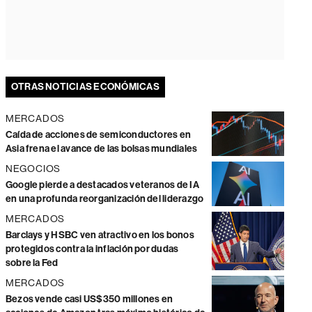
OTRAS NOTICIAS ECONÓMICAS
MERCADOS
Caída de acciones de semiconductores en
Asia frena el avance de las bolsas mundiales
NEGOCIOS
Google pierde a destacados veteranos de IA
en una profunda reorganización del liderazgo
MERCADOS
Barclays y HSBC ven atractivo en los bonos
protegidos contra la inflación por dudas
sobre la Fed
MERCADOS
Bezos vende casi US$350 millones en