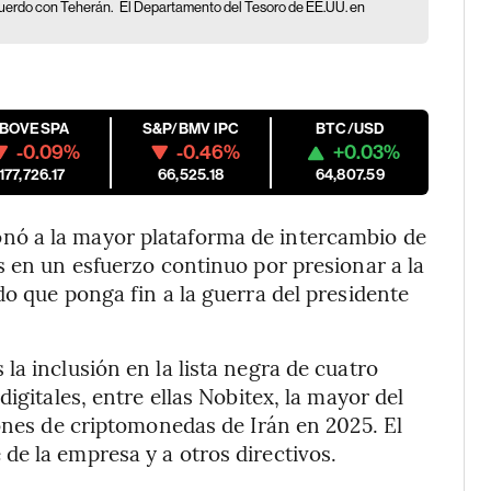
acuerdo con Teherán.
El Departamento del Tesoro de EE.UU. en
IBOVESPA
S&P/BMV IPC
BTC/USD
-0.09%
-0.46%
+0.03%
177,726.17
66,525.18
64,807.59
ó a la mayor plataforma de intercambio de
s en un esfuerzo continuo por presionar a la
do que ponga fin a la guerra del presidente
a inclusión en la lista negra de cuatro
igitales, entre ellas Nobitex, la mayor del
iones de criptomonedas de Irán en 2025. El
e la empresa y a otros directivos.