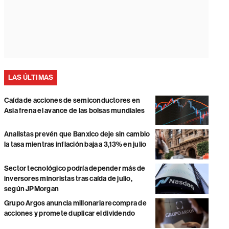
LAS ÚLTIMAS
Caída de acciones de semiconductores en
Asia frena el avance de las bolsas mundiales
Analistas prevén que Banxico deje sin cambio
la tasa mientras inflación baja a 3,13% en julio
Sector tecnológico podría depender más de
inversores minoristas tras caída de julio,
según JPMorgan
Grupo Argos anuncia millonaria recompra de
acciones y promete duplicar el dividendo