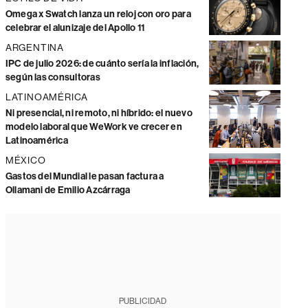
Omega x Swatch lanza un reloj con oro para
celebrar el alunizaje del Apollo 11
ARGENTINA
IPC de julio 2026: de cuánto sería la inflación,
según las consultoras
LATINOAMÉRICA
Ni presencial, ni remoto, ni híbrido: el nuevo
modelo laboral que WeWork ve crecer en
Latinoamérica
MÉXICO
Gastos del Mundial le pasan factura a
Ollamani de Emilio Azcárraga
PUBLICIDAD