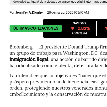
de ciudad santuario” de la ciudad y velará por que Washington haga cumpli
Por
Jennifer A. Dlouhy
28 de marzo, 2025 | 03:10 AM
NASDAQ
-0.83%
ÚLTIMAS
COTIZACIONES
26,363.44
Bloomberg — El presidente Donald Trump firmó
un grupo de trabajo para Washington, DC, de
inmigración ilegal
, una acción de barrido dir
ha ridiculizado como violenta, deteriorada y 
La orden dice que su objetivo es “hacer que el
próspero previniendo la delincuencia, castiga
orden, protegiendo nuestros venerados monu
embellecimiento y la conservación de nuestra 