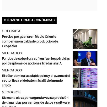
OTRAS NOTICIAS ECONÓMICAS
COLOMBIA
Precios por guerra en Medio Oriente
compensaron caída de producción de
Ecopetrol
MERCADOS
Fondos de cobertura sufren fuertes pérdidas
por desplome de acciones ligadas a la IA
MERCADOS
El dólar domina las stablecoins y el avance del
sector lleva el debate más allá del mundo
cripto
NEGOCIOS
Siemens eleva por segunda vez su previsión
de ganancias por centros de datos y software