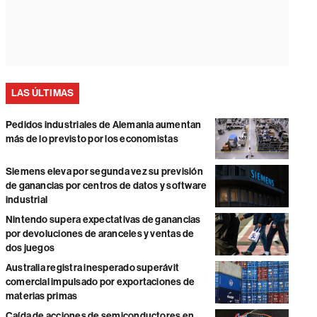
LAS ÚLTIMAS
Pedidos industriales de Alemania aumentan
más de lo previsto por los economistas
Siemens eleva por segunda vez su previsión
de ganancias por centros de datos y software
industrial
Nintendo supera expectativas de ganancias
por devoluciones de aranceles y ventas de
dos juegos
Australia registra inesperado superávit
comercial impulsado por exportaciones de
materias primas
Caída de acciones de semiconductores en