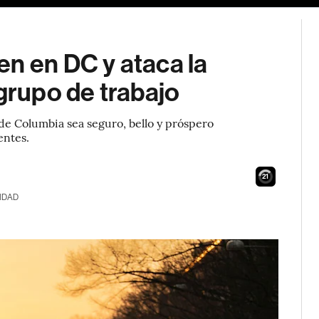
n en DC y ataca la
 grupo de trabajo
 de Columbia sea seguro, bello y próspero
entes.
20
IDAD