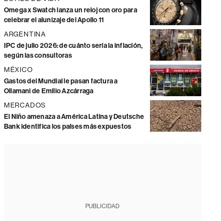
Omega x Swatch lanza un reloj con oro para
celebrar el alunizaje del Apollo 11
ARGENTINA
IPC de julio 2026: de cuánto sería la inflación,
según las consultoras
MÉXICO
Gastos del Mundial le pasan factura a
Ollamani de Emilio Azcárraga
MERCADOS
El Niño amenaza a América Latina y Deutsche
Bank identifica los países más expuestos
PUBLICIDAD