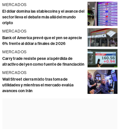
MERCADOS
El dólar domina las stablecoins y el avance del
sector lleva el debate más allá del mundo
cripto
MERCADOS
Bank of America prevé que el yen se aprecie
6% frente al dólar a finales de 2026
MERCADOS
Carry trade resiste pese a la pérdida de
atractivo del yen como fuente de financiación
MERCADOS
Wall Street cierra mixto tras toma de
utilidades y mientras el mercado evalúa
avances con Irán