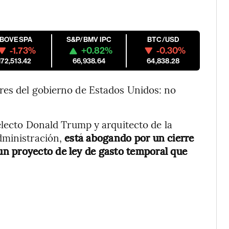
IBOVESPA
S&P/BMV IPC
BTC/USD
-1.73%
+0.82%
-0.30%
172,513.42
66,938.64
64,838.28
res del gobierno de Estados Unidos: no
electo Donald Trump y arquitecto de la
dministración,
está abogando por un cierre
n proyecto de ley de gasto temporal que