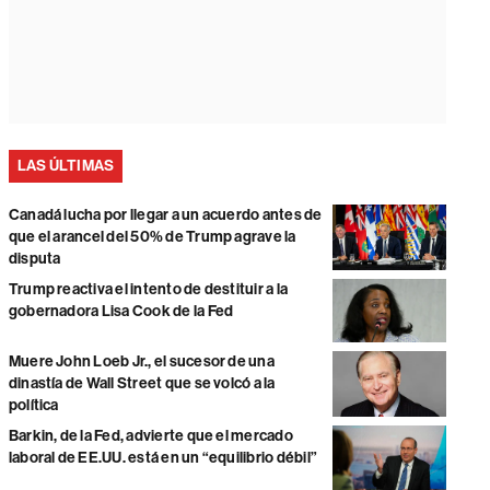
LAS ÚLTIMAS
Canadá lucha por llegar a un acuerdo antes de
que el arancel del 50% de Trump agrave la
disputa
Trump reactiva el intento de destituir a la
gobernadora Lisa Cook de la Fed
Muere John Loeb Jr., el sucesor de una
dinastía de Wall Street que se volcó a la
política
Barkin, de la Fed, advierte que el mercado
laboral de EE.UU. está en un “equilibrio débil”