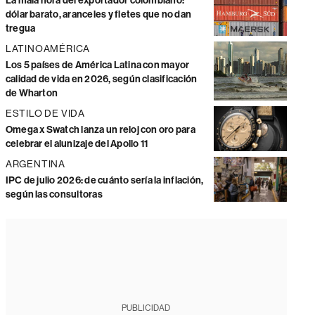
La mala hora del exportador colombiano:
dólar barato, aranceles y fletes que no dan
tregua
LATINOAMÉRICA
Los 5 países de América Latina con mayor
calidad de vida en 2026, según clasificación
de Wharton
ESTILO DE VIDA
Omega x Swatch lanza un reloj con oro para
celebrar el alunizaje del Apollo 11
ARGENTINA
IPC de julio 2026: de cuánto sería la inflación,
según las consultoras
PUBLICIDAD