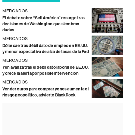
MERCADOS
El debate sobre “Sell América” resurge tras
decisiones de Washington que siembran
dudas
MERCADOS
Dólar cae tras débil dato de empleo en EE.UU.
y menor expectativa de alza de tasas de la Fed
MERCADOS
Yen avanza tras el débil dato laboral de EE.UU.
y crece la alerta por posible intervención
MERCADOS
Vender euros para comprar yenes aumenta el
riesgo geopolítico, advierte BlackRock