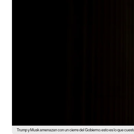
Trump y Musk amenazan con un cierre del Gobierno: esto es lo que cuest