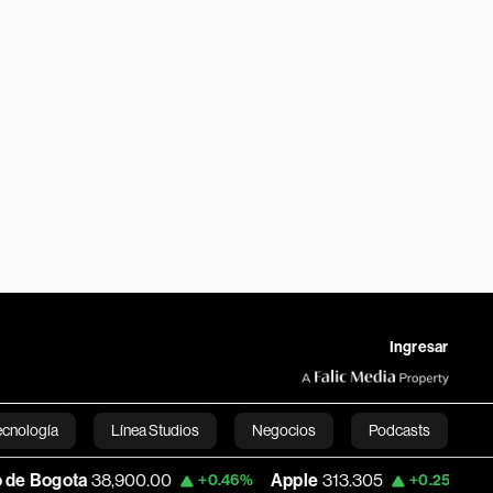
Ingresar
ecnología
Línea Studios
Negocios
Podcasts
a
38,900.00
Apple
313.305
USD COP
3
+0.46%
+0.25%
English