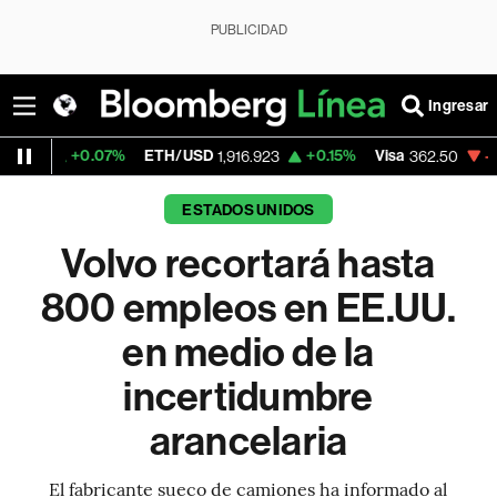
PUBLICIDAD
Ingresar
0.07%
ETH/USD
+0.15%
Visa
-2.15%
Merc
1,916.923
362.50
ESTADOS UNIDOS
Volvo recortará hasta
800 empleos en EE.UU.
en medio de la
incertidumbre
arancelaria
El fabricante sueco de camiones ha informado al