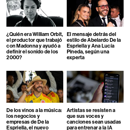
¿Quién era William Orbit,
El mensaje detrás del
el productor que trabajó
estilo de Abelardo De la
con Madonna y ayudó a
Espriella y Ana Lucía
definir el sonido de los
Pineda, según una
2000?
experta
De los vinos a la música:
Artistas se resisten a
los negocios y
que sus voces y
empresas de De la
canciones sean usadas
Espriella, el nuevo
para entrenar a la IA