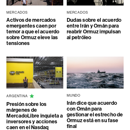
MERCADOS
MERCADOS
Activos de mercados
Dudas sobre el acuerdo
emergentes caen por
entre Irán y Omán para
temor a que el acuerdo
reabrir Ormuz impulsan
sobre Ormuz eleve las
al petróleo
tensiones
MUNDO
ARGENTINA
Irán dice que acuerdo
Presión sobre los
con Omán para
márgenes de
gestionar el estrecho de
MercadoLibre inquieta a
Ormuz está en su fase
inversores y acciones
final
caen en el Nasdaq