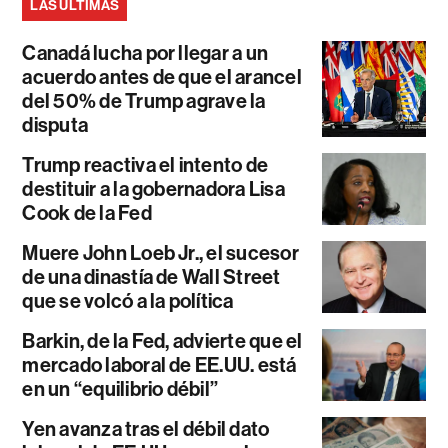
LAS ÚLTIMAS
Canadá lucha por llegar a un
acuerdo antes de que el arancel
del 50% de Trump agrave la
disputa
Trump reactiva el intento de
destituir a la gobernadora Lisa
Cook de la Fed
Muere John Loeb Jr., el sucesor
de una dinastía de Wall Street
que se volcó a la política
Barkin, de la Fed, advierte que el
mercado laboral de EE.UU. está
en un “equilibrio débil”
Yen avanza tras el débil dato