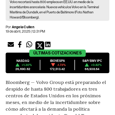
Volvo recortará hasta 800 empleos en EE.UU. en medio de la
incertidumbre arancelaria
Nuevos vehículos Volvo en la Terminal
Marítima de Dundalk, en el Puerto de Baltimore (Foto: Nathan
Howard/Bloomberg).
Por
Angela Cullen
19 de abril, 2025 | 12:31 PM
ÚLTIMAS
COTIZACIONES
NASDAQ
IBOVESPA
S&P/BMV IPC
+1.30%
-1.73%
+0.82%
26,690.62
172,513.42
66,938.64
Bloomberg — Volvo Group está preparando el
despido de hasta 800 trabajadores en tres
centros de Estados Unidos en los próximos
meses, en medio de la incertidumbre sobre
cómo afectará a la demanda la política