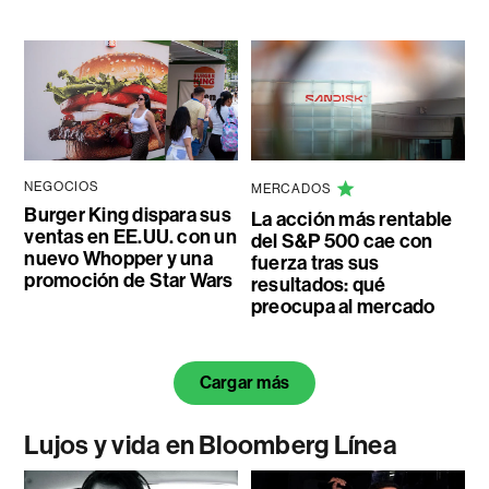
NEGOCIOS
MERCADOS
Burger King dispara sus
La acción más rentable
ventas en EE.UU. con un
del S&P 500 cae con
nuevo Whopper y una
fuerza tras sus
promoción de Star Wars
resultados: qué
preocupa al mercado
Cargar más
Lujos y vida en Bloomberg Línea