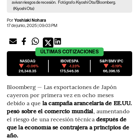
avivan riesgos de recesión.
Fotógrafo: Kiyoshi Ota/Bloomberg.
(Kiyoshi Ota)
Por
Yoshiaki Nohara
17 de junio, 2025 | 09:03 PM
ÚLTIMAS
COTIZACIONES
NASDAQ
IBOVESPA
S&P/BMV IPC
-0.06%
-1.23%
-0.19%
26,348.35
175,546.36
66,396.15
Bloomberg — Las exportaciones de Japón
cayeron por primera vez en ocho meses
debido a que
la campaña arancelaria de EE.UU.
pesó sobre el comercio mundial
, aumentando
el riesgo de una recesión técnica
después de
que la economía se contrajera a principios de
año.