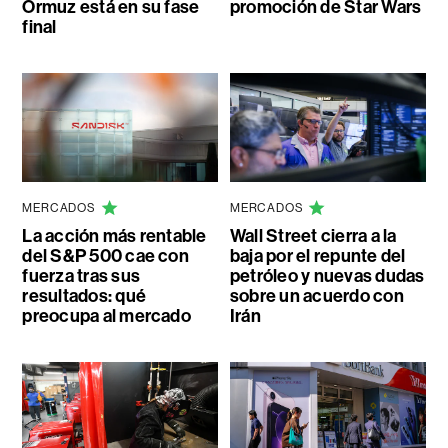
Ormuz está en su fase
promoción de Star Wars
final
MERCADOS
MERCADOS
La acción más rentable
Wall Street cierra a la
del S&P 500 cae con
baja por el repunte del
fuerza tras sus
petróleo y nuevas dudas
resultados: qué
sobre un acuerdo con
preocupa al mercado
Irán