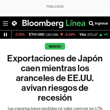
PUBLICIDAD
Ingresar
.13%
ETH/USD
-0.24%
Visa
+0.52%
Merca
1,901.198
370.47
MUNDO
Exportaciones de Japón
caen mientras los
aranceles de EE.UU.
avivan riesgos de
recesión
Las exportaciones medidas en valor cayeron un 1,7%