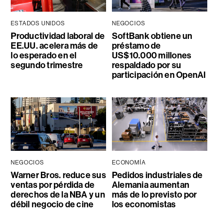
ESTADOS UNIDOS
NEGOCIOS
Productividad laboral de
SoftBank obtiene un
EE.UU. acelera más de
préstamo de
lo esperado en el
US$10.000 millones
segundo trimestre
respaldado por su
participación en OpenAI
NEGOCIOS
ECONOMÍA
Warner Bros. reduce sus
Pedidos industriales de
ventas por pérdida de
Alemania aumentan
derechos de la NBA y un
más de lo previsto por
débil negocio de cine
los economistas