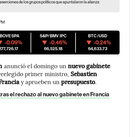
serciones de los grupos políticos que apuntalaron la alianza
 PM
IBOVESPA
S&P/BMV IPC
BTC/USD
-0.09%
-0.46%
-0.24%
177,726.17
66,525.18
64,633.73
n
anunció el domingo un
nuevo gabinete
reelegido primer ministro,
Sebastien
 Francia
y aprueben un
presupuesto
.
ras el rechazo al nuevo gabinete en Francia