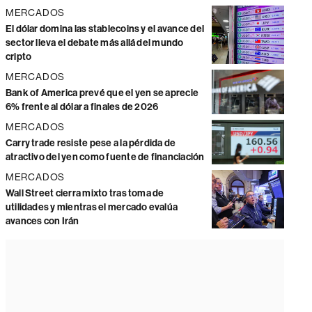
MERCADOS
El dólar domina las stablecoins y el avance del
sector lleva el debate más allá del mundo
cripto
MERCADOS
Bank of America prevé que el yen se aprecie
6% frente al dólar a finales de 2026
MERCADOS
Carry trade resiste pese a la pérdida de
atractivo del yen como fuente de financiación
MERCADOS
Wall Street cierra mixto tras toma de
utilidades y mientras el mercado evalúa
avances con Irán