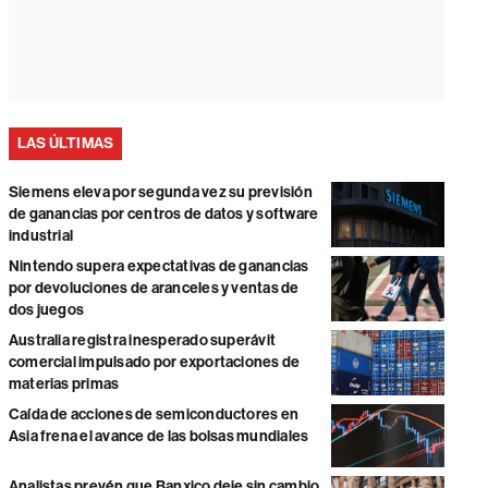
LAS ÚLTIMAS
Siemens eleva por segunda vez su previsión
de ganancias por centros de datos y software
industrial
Nintendo supera expectativas de ganancias
por devoluciones de aranceles y ventas de
dos juegos
Australia registra inesperado superávit
comercial impulsado por exportaciones de
materias primas
Caída de acciones de semiconductores en
Asia frena el avance de las bolsas mundiales
Analistas prevén que Banxico deje sin cambio