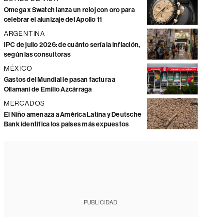
Omega x Swatch lanza un reloj con oro para
celebrar el alunizaje del Apollo 11
ARGENTINA
IPC de julio 2026: de cuánto sería la inflación,
según las consultoras
MÉXICO
Gastos del Mundial le pasan factura a
Ollamani de Emilio Azcárraga
MERCADOS
El Niño amenaza a América Latina y Deutsche
Bank identifica los países más expuestos
PUBLICIDAD