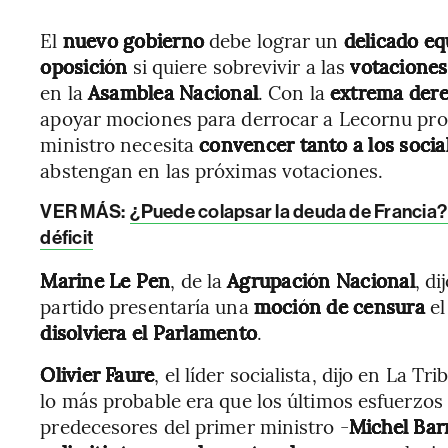
El
nuevo gobierno
debe lograr un
delicado equ
oposición
si quiere sobrevivir a las
votaciones
en la
Asamblea Nacional
. Con la
extrema der
apoyar mociones para derrocar a Lecornu prop
ministro necesita
convencer tanto a los socia
abstengan en las próximas votaciones.
VER MÁS:
¿Puede colapsar la deuda de Francia? 
déficit
Marine Le Pen
, de la
Agrupación Nacional
, d
partido presentaría una
moción de censura
el
disolviera el Parlamento
.
Olivier Faure
, el líder socialista, dijo en La
lo más probable era que los últimos esfuerzos
predecesores del primer ministro -
Michel Bar