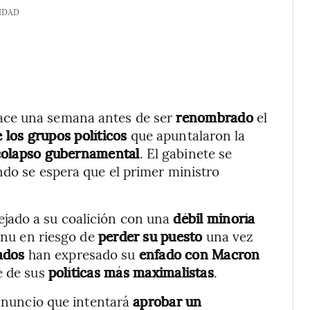
IDAD
ce una semana antes de ser
renombrado
el
 los grupos políticos
que apuntalaron la
colapso gubernamental
. El gabinete se
ndo se espera que el primer ministro
ejado a su coalición con una
débil minoría
rnu en riesgo de
perder su puesto
una vez
iados
han expresado su
enfado con Macron
e de sus
políticas más maximalistas
.
 anuncio que intentará
aprobar un