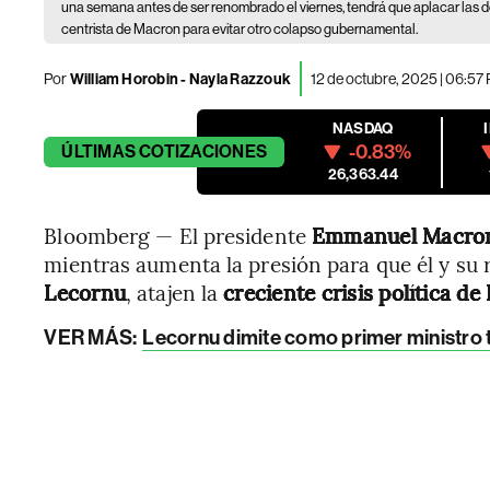
una semana antes de ser renombrado el viernes, tendrá que aplacar las de
centrista de Macron para evitar otro colapso gubernamental.
Por
William Horobin - Nayla Razzouk
12 de octubre, 2025 | 06:57
NASDAQ
-0.83%
ÚLTIMAS
COTIZACIONES
26,363.44
Bloomberg — El presidente
Emmanuel Macro
mientras aumenta la presión para que él y su 
Lecornu
, atajen la
creciente crisis política de
VER MÁS:
Lecornu dimite como primer ministro t