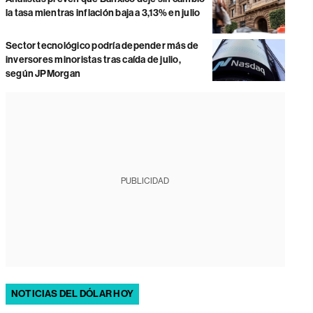
la tasa mientras inflación baja a 3,13% en julio
Sector tecnológico podría depender más de
inversores minoristas tras caída de julio,
según JPMorgan
PUBLICIDAD
NOTICIAS DEL DÓLAR HOY