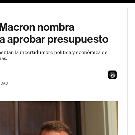
s: Macron nombra
ta aprobar presupuesto
mentan la incertidumbre política y económica de
ias.
18
IDAD