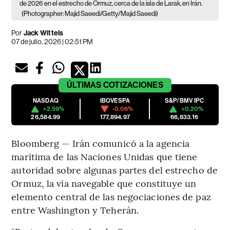
de 2026 en el estrecho de Ormuz, cerca de la isla de Larak, en Irán.
(Photographer: Majid Saeedi/Getty/Majid Saeedi)
Por
Jack Wittels
07 de julio, 2026 | 02:51 PM
ÚLTIMAS
COTIZACIONES
NASDAQ
IBOVESPA
S&P/BMV IPC
+2.59%
-0.06%
+0.20%
26,584.99
177,894.97
66,833.16
Bloomberg — Irán comunicó a la agencia
marítima de las Naciones Unidas que tiene
autoridad sobre algunas partes del estrecho de
Ormuz, la vía navegable que constituye un
elemento central de las negociaciones de paz
entre Washington y Teherán.