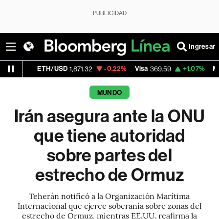
PUBLICIDAD
Ingresar
ETH/USD
-0.22%
Visa
+1.07%
MercadoLibr
1,871.32
369.59
MUNDO
Irán asegura ante la ONU
que tiene autoridad
sobre partes del
estrecho de Ormuz
Teherán notificó a la Organización Marítima
Internacional que ejerce soberanía sobre zonas del
estrecho de Ormuz, mientras EE.UU. reafirma la