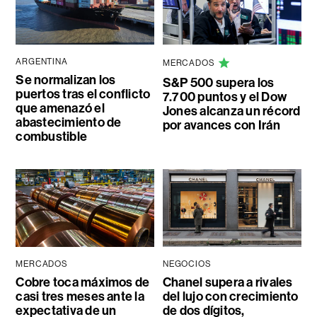
ARGENTINA
MERCADOS
Se normalizan los
S&P 500 supera los
puertos tras el conflicto
7.700 puntos y el Dow
que amenazó el
Jones alcanza un récord
abastecimiento de
por avances con Irán
combustible
MERCADOS
NEGOCIOS
Cobre toca máximos de
Chanel supera a rivales
casi tres meses ante la
del lujo con crecimiento
expectativa de un
de dos dígitos,