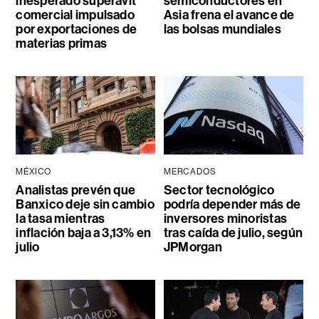
inesperado superávit
semiconductores en
comercial impulsado
Asia frena el avance de
por exportaciones de
las bolsas mundiales
materias primas
MÉXICO
MERCADOS
Analistas prevén que
Sector tecnológico
Banxico deje sin cambio
podría depender más de
la tasa mientras
inversores minoristas
inflación baja a 3,13% en
tras caída de julio, según
julio
JPMorgan