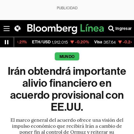
PUBLICIDAD
Ingresar
ETH/USD
-0.20%
Visa
-0.24%
MercadoLi
1,912.015
367.64
MUNDO
Irán obtendrá importante
alivio financiero en
acuerdo provisional con
EE.UU.
El marco general del acuerdo ofrece una visión del
impulso económico que recibirá Irán a cambio de
poner fin al control de Ormuz y reiterar su