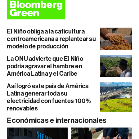
El Niño obliga a la caficultura
centroamericana a replantear su
modelo de producción
La ONU advierte que El Niño
podría agravar el hambre en
América Latina y el Caribe
Así logró este país de América
Latina generar toda su
electricidad con fuentes 100%
renovables
Económicas e internacionales