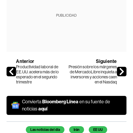
PUBLICIDAD
Anterior
Siguiente
Productividad laboral de
Presión sobre los márgenes
EE.UU. acelera más de lo
de MercadoLibre inquieta a
esperado en el segundo
inversores y acciones caen
trimestre
en el Nasdaq
Convierta
Bloomberg Línea
en su fuente de
noticias
aquí
Temas de este artículo
Las noticias del día
Irán
EE UU