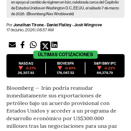
en apoyo al cambio de régimen en Irán, celebrada cerca del Capitolio
de Estados Unidos en Washington D. C., EE.UU., el sábado 7 de marzo
de 2026.
(Bloomberg/Alex Wroblewski)
Por
Jonathan Tirone - Daniel Flatley - Josh Wingrove
17 de junio, 2026 | 08:57 AM
ÚLTIMAS
COTIZACIONES
NASDAQ
IBOVESPA
S&P/BMV IPC
-0.21%
-0.93%
-0.22%
26,307.93
176,067.52
66,378.79
Bloomberg — Irán podría reanudar
inmediatamente sus exportaciones de
petróleo bajo un acuerdo provisional con
Estados Unidos y acceder a un programa de
desarrollo económico por US$300.000
millones tras las negociaciones para una paz