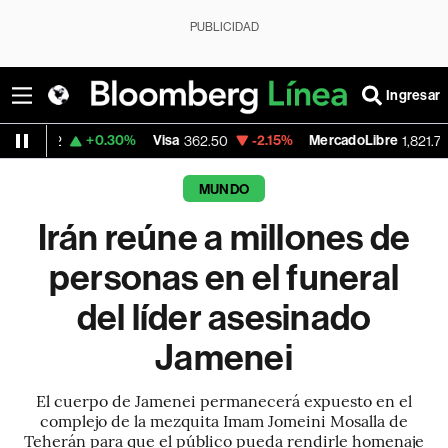
PUBLICIDAD
Ingresar
+0.30%
Visa
-2.15%
MercadoLibre
-0.14%
362.50
1,821.795
MUNDO
Irán reúne a millones de
personas en el funeral
del líder asesinado
Jamenei
El cuerpo de Jamenei permanecerá expuesto en el
complejo de la mezquita Imam Jomeini Mosalla de
Teherán para que el público pueda rendirle homenaje