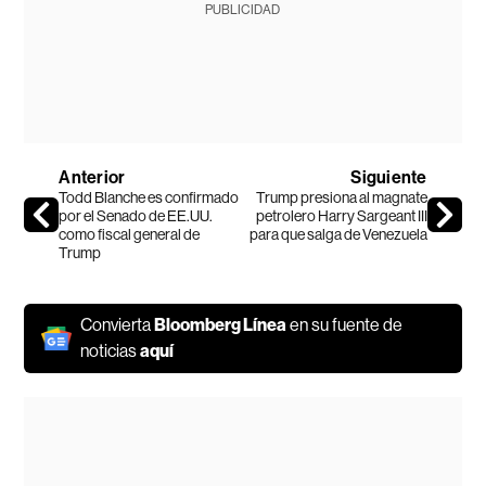
PUBLICIDAD
Anterior
Siguiente
Todd Blanche es confirmado
Trump presiona al magnate
por el Senado de EE.UU.
petrolero Harry Sargeant III
como fiscal general de
para que salga de Venezuela
Trump
Convierta
Bloomberg Línea
en su fuente de
noticias
aquí