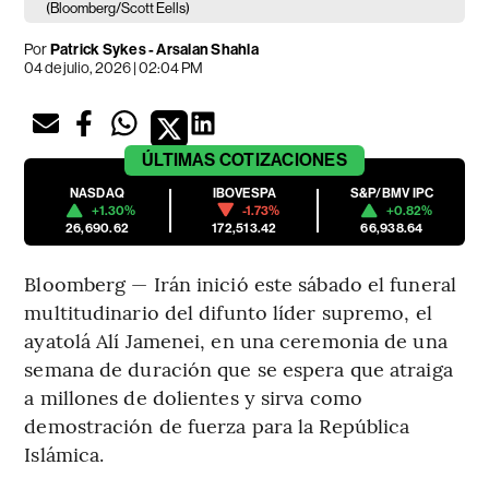
(Bloomberg/Scott Eells)
Por
Patrick Sykes - Arsalan Shahla
04 de julio, 2026 | 02:04 PM
ÚLTIMAS
COTIZACIONES
NASDAQ
IBOVESPA
S&P/BMV IPC
+1.30%
-1.73%
+0.82%
26,690.62
172,513.42
66,938.64
Bloomberg — Irán inició este sábado el funeral
multitudinario del difunto líder supremo, el
ayatolá Alí Jamenei, en una ceremonia de una
semana de duración que se espera que atraiga
a millones de dolientes y sirva como
demostración de fuerza para la República
Islámica.