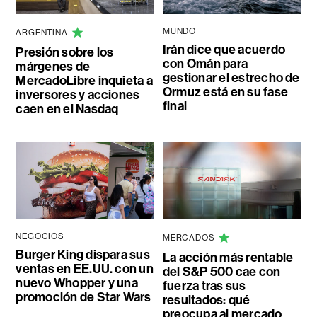
MUNDO
ARGENTINA
Irán dice que acuerdo
Presión sobre los
con Omán para
márgenes de
gestionar el estrecho de
MercadoLibre inquieta a
Ormuz está en su fase
inversores y acciones
final
caen en el Nasdaq
NEGOCIOS
MERCADOS
Burger King dispara sus
La acción más rentable
ventas en EE.UU. con un
del S&P 500 cae con
nuevo Whopper y una
fuerza tras sus
promoción de Star Wars
resultados: qué
preocupa al mercado