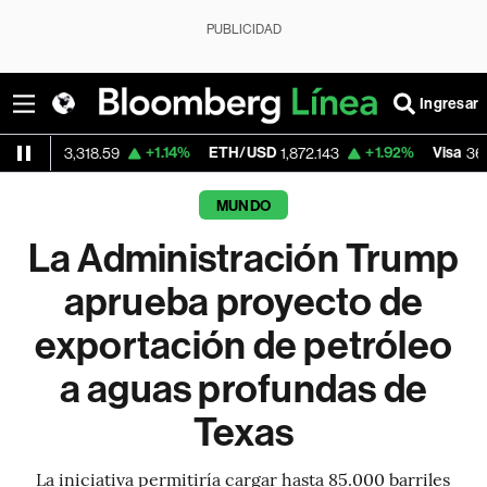
PUBLICIDAD
Ingresar
+1.14%
ETH/USD
+1.92%
Visa
-0.
,318.59
1,872.143
366.13
MUNDO
La Administración Trump
aprueba proyecto de
exportación de petróleo
a aguas profundas de
Texas
La iniciativa permitiría cargar hasta 85.000 barriles