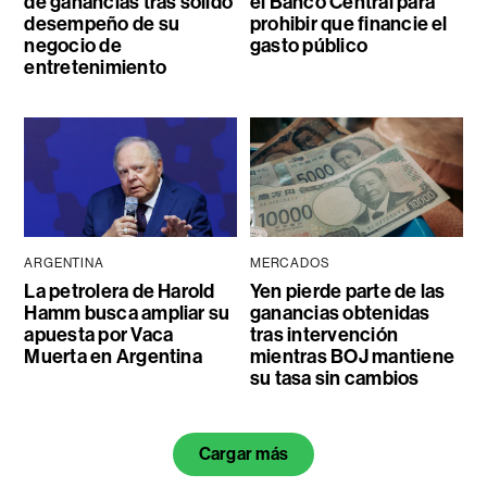
de ganancias tras sólido
el Banco Central para
desempeño de su
prohibir que financie el
negocio de
gasto público
entretenimiento
ARGENTINA
MERCADOS
La petrolera de Harold
Yen pierde parte de las
Hamm busca ampliar su
ganancias obtenidas
apuesta por Vaca
tras intervención
Muerta en Argentina
mientras BOJ mantiene
su tasa sin cambios
Cargar más