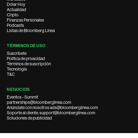
Dólar Hoy
Actualidad
Cripto
Finanzas Personales
Podcasts
Listas de Bloomberg Línea
TÉRMINOS DE USO
Suscríbete
Política de privacidad
Términos de suscripción
Tecnología
T&C
NEGOCIOS
Eventos - Summit
partnerships@bloomberglinea.com
Anúnciate con nosotros ads@bloomberglinea.com
Soporte al cliente: support@bloomberglinea.com
Soluciones de publicidad