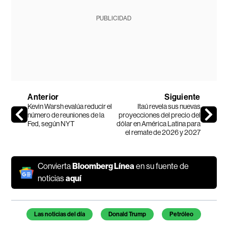
PUBLICIDAD
Anterior
Siguiente
Kevin Warsh evalúa reducir el
Itaú revela sus nuevas
número de reuniones de la
proyecciones del precio del
Fed, según NYT
dólar en América Latina para
el remate de 2026 y 2027
Convierta
Bloomberg Línea
en su fuente de
noticias
aquí
Temas de este artículo
Las noticias del día
Donald Trump
Petróleo