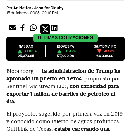
Por
Ari Natter - Jennifer Dlouhy
15 de febrero, 2025 | 02:18 PM
ÚLTIMAS
COTIZACIONES
NASDAQ
IBOVESPA
S&P/BMV IPC
+1.00%
+0.47%
-0.53%
25,373.85
177,999.00
66,936.99
Bloomberg —
La administración de Trump ha
aprobado un puerto en Texas
, propuesto por
Sentinel Midstream LLC,
con capacidad para
exportar 1 millón de barriles de petróleo al
día.
El proyecto, sugerido por primera vez en 2019
y conocido como Puerto de aguas profundas
GulfLink de Texas,
estaba esperando una