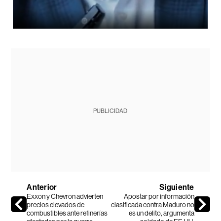
PUBLICIDAD
Anterior
Siguiente
Exxon y Chevron advierten
Apostar por información
precios elevados de
clasificada contra Maduro no
combustibles ante refinerías
es un delito, argumenta