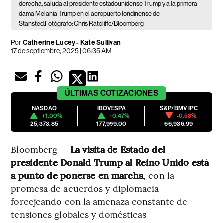
derecha, saluda al presidente estadounidense Trump y a la primera
dama Melania Trump en el aeropuerto londinense de
Stansted.Fotógrafo: Chris Ratcliffe/Bloomberg
Por
Catherine Lucey - Kate Sullivan
17 de septiembre, 2025 | 06:35 AM
ÚLTIMAS
COTIZACIONES
NASDAQ
IBOVESPA
S&P/BMV IPC
+1.00%
+0.47%
-0.53%
25,373.85
177,999.00
66,936.99
Bloomberg —
La visita de Estado del
presidente Donald Trump al Reino Unido está
a punto de ponerse en marcha
, con la
promesa de acuerdos y diplomacia
forcejeando con la amenaza constante de
tensiones globales y domésticas