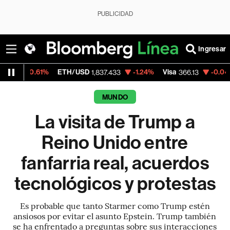
PUBLICIDAD
Ingresar
%
ETH/USD
-1.24%
Visa
-0.04%
MercadoLi
1,837.433
366.13
MUNDO
La visita de Trump a
Reino Unido entre
fanfarria real, acuerdos
tecnológicos y protestas
Es probable que tanto Starmer como Trump estén
ansiosos por evitar el asunto Epstein. Trump también
se ha enfrentado a preguntas sobre sus interacciones