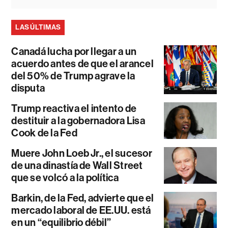
LAS ÚLTIMAS
Canadá lucha por llegar a un
acuerdo antes de que el arancel
del 50% de Trump agrave la
disputa
Trump reactiva el intento de
destituir a la gobernadora Lisa
Cook de la Fed
Muere John Loeb Jr., el sucesor
de una dinastía de Wall Street
que se volcó a la política
Barkin, de la Fed, advierte que el
mercado laboral de EE.UU. está
en un “equilibrio débil”