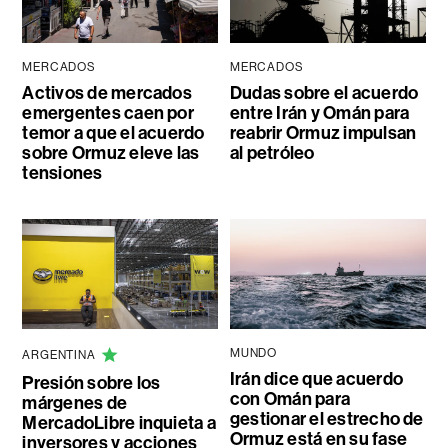
MERCADOS
MERCADOS
Activos de mercados
Dudas sobre el acuerdo
emergentes caen por
entre Irán y Omán para
temor a que el acuerdo
reabrir Ormuz impulsan
sobre Ormuz eleve las
al petróleo
tensiones
MUNDO
ARGENTINA
Irán dice que acuerdo
Presión sobre los
con Omán para
márgenes de
gestionar el estrecho de
MercadoLibre inquieta a
Ormuz está en su fase
inversores y acciones