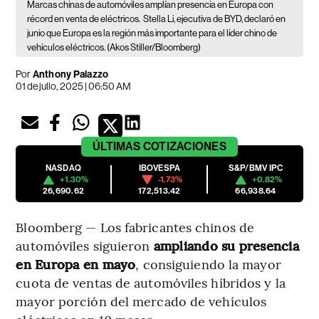
Marcas chinas de automóviles amplían presencia en Europa con
récord en venta de eléctricos.
Stella Li, ejecutiva de BYD, declaró en
junio que Europa es la región más importante para el líder chino de
vehículos eléctricos. (Akos Stiller/Bloomberg)
Por
Anthony Palazzo
01 de julio, 2025 | 06:50 AM
ÚLTIMAS
COTIZACIONES
NASDAQ
IBOVESPA
S&P/BMV IPC
+1.30%
-1.73%
+0.82%
26,690.62
172,513.42
66,938.64
Bloomberg — Los fabricantes chinos de
automóviles siguieron
ampliando su presencia
en Europa en mayo
, consiguiendo la mayor
cuota de ventas de automóviles híbridos y la
mayor porción del mercado de vehículos