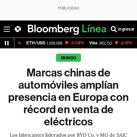
PUBLICIDAD
Ingresar
ETH/USD
-0.04%
Visa
-2.15%
MercadoLibr
1,918.188
362.50
MUNDO
Marcas chinas de
automóviles amplían
presencia en Europa con
récord en venta de
eléctricos
Los fabricantes liderados por BYD Co. y MG de SAIC