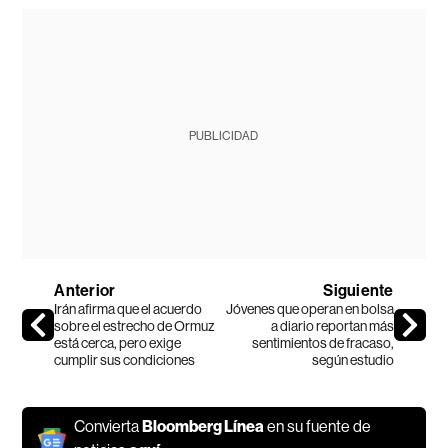
PUBLICIDAD
Anterior
Siguiente
Irán afirma que el acuerdo
Jóvenes que operan en bolsa
sobre el estrecho de Ormuz
a diario reportan más
está cerca, pero exige
sentimientos de fracaso,
cumplir sus condiciones
según estudio
Convierta
Bloomberg Línea
en su fuente de