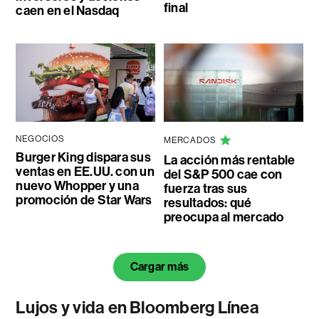
final
caen en el Nasdaq
NEGOCIOS
MERCADOS
Burger King dispara sus
La acción más rentable
ventas en EE.UU. con un
del S&P 500 cae con
nuevo Whopper y una
fuerza tras sus
promoción de Star Wars
resultados: qué
preocupa al mercado
Cargar más
Lujos y vida en Bloomberg Línea