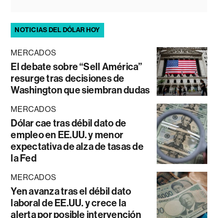
NOTICIAS DEL DÓLAR HOY
MERCADOS
El debate sobre “Sell América”
resurge tras decisiones de
Washington que siembran dudas
MERCADOS
Dólar cae tras débil dato de
empleo en EE.UU. y menor
expectativa de alza de tasas de
la Fed
MERCADOS
Yen avanza tras el débil dato
laboral de EE.UU. y crece la
alerta por posible intervención