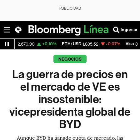
PUBLICIDAD
Ingresar
+0.10%
ETH/USD
-0.07%
Visa
-0.
70.90
1,835.52
366.13
NEGOCIOS
La guerra de precios en
el mercado de VE es
insostenible:
vicepresidenta global de
BYD
Aunque BYD ha ganado cuota de mercado, las