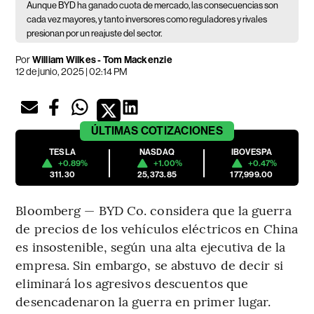
Aunque BYD ha ganado cuota de mercado, las consecuencias son
cada vez mayores, y tanto inversores como reguladores y rivales
presionan por un reajuste del sector.
Por
William Wilkes - Tom Mackenzie
12 de junio, 2025 | 02:14 PM
ÚLTIMAS
COTIZACIONES
TESLA
NASDAQ
IBOVESPA
+0.89%
+1.00%
+0.47%
311.30
25,373.85
177,999.00
Bloomberg — BYD Co. considera que la guerra
de precios de los vehículos eléctricos en China
es insostenible, según una alta ejecutiva de la
empresa. Sin embargo, se abstuvo de decir si
eliminará los agresivos descuentos que
desencadenaron la guerra en primer lugar.