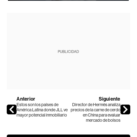
PUBLICIDAD
Anterior
Siguiente
Estos son los países de
Director de Hermès analiza
América Latina donde JLL ve
precios de la carne de cerdo
mayor potencial inmobiliario
en China para evaluar
mercado de bolsos