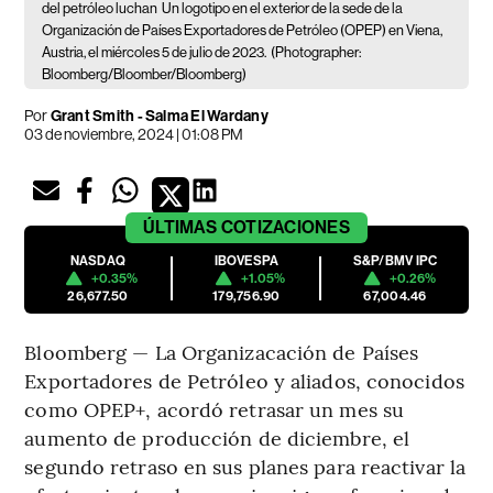
del petróleo luchan
Un logotipo en el exterior de la sede de la
Organización de Países Exportadores de Petróleo (OPEP) en Viena,
Austria, el miércoles 5 de julio de 2023.
(Photographer:
Bloomberg/Bloomber/Bloomberg)
Por
Grant Smith - Salma El Wardany
03 de noviembre, 2024 | 01:08 PM
ÚLTIMAS
COTIZACIONES
NASDAQ
IBOVESPA
S&P/BMV IPC
+0.35%
+1.05%
+0.26%
26,677.50
179,756.90
67,004.46
Bloomberg — La Organizacación de Países
Exportadores de Petróleo y aliados, conocidos
como OPEP+, acordó retrasar un mes su
aumento de producción de diciembre, el
segundo retraso en sus planes para reactivar la