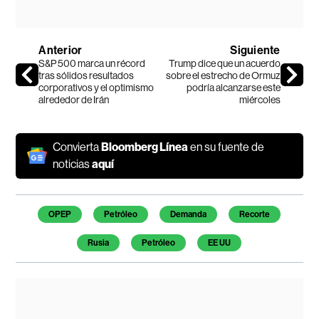
Anterior
Siguiente
S&P 500 marca un récord
Trump dice que un acuerdo
tras sólidos resultados
sobre el estrecho de Ormuz
corporativos y el optimismo
podría alcanzarse este
alrededor de Irán
miércoles
Convierta
Bloomberg Línea
en su fuente de
noticias
aquí
Temas de este artículo
OPEP
Petróleo
Demanda
Recorte
Rusia
Petróleo
EE UU