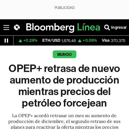
PUBLICIDAD
Ingresar
+0.29%
ETH/USD
+0.06%
Visa
+0.21%
M
1,876.48
370.375
MUNDO
OPEP+ retrasa de nuevo
aumento de producción
mientras precios del
petróleo forcejean
La OPEP+ acordó retrasar un mes su aumento de
producción de diciembre, el segundo retraso de sus
planes para reactivar la oferta mientras los precios