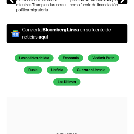
mientras Trump endurece su
como fuente de financiación
política migratoria
Convierta
Bloomberg Línea
en su fuente de
noticias
aquí
Temas de este artículo
Las noticias del día
Economía
Vladimir Putin
Rusia
Ucrânia
Guerra en Ucrania
Las Últimas