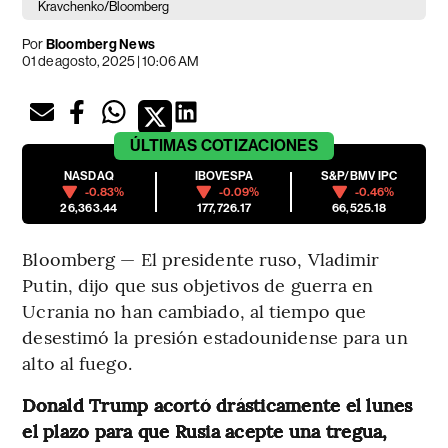
Kravchenko/Bloomberg
Por
Bloomberg News
01 de agosto, 2025 | 10:06 AM
ÚLTIMAS
COTIZACIONES
NASDAQ
IBOVESPA
S&P/BMV IPC
-0.83%
-0.09%
-0.46%
26,363.44
177,726.17
66,525.18
Bloomberg — El presidente ruso, Vladimir
Putin, dijo que sus objetivos de guerra en
Ucrania no han cambiado, al tiempo que
desestimó la presión estadounidense para un
alto al fuego.
Donald Trump acortó drásticamente el lunes
el plazo para que Rusia acepte una tregua,