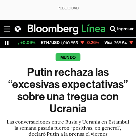
PUBLICIDAD
Ingresar
.09%
ETH/USD
-0.26%
Visa
-0.28%
Merc
1,910.855
368.54
MUNDO
Putin rechaza las
“excesivas expectativas”
sobre una tregua con
Ucrania
Las conversaciones entre Rusia y Ucrania en Estambul
la semana pasada fueron “positivas, en general”,
declaró Putin a la prensa el viernes