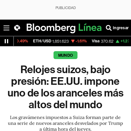
PUBLICIDAD
Ingresar
ETH/USD
-1.61%
Visa
+1.23%
MercadoLib
1,851.623
370.62
MUNDO
Relojes suizos, bajo
presión: EE.UU. impone
uno de los aranceles más
altos del mundo
Los gravámenes impuestos a Suiza forman parte de
una serie de nuevos aranceles desvelados por Trump
a última hora del jueves.