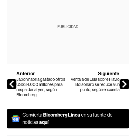
PUBLICIDAD
Anterior
Siguiente
Japón habría gastado otros
Ventaja de Lula sobre Flávio
US$34.000 millones para
Bolsonaro se reduce a un
respaldar al yen, según
punto, según encuesta
Bloomberg
Convierta
Bloomberg Línea
en su fuente de
noticias
aquí