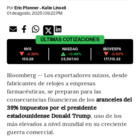
Por
Eric Pfanner - Katie Linsell
01 de agosto, 2025 | 09:22 PM
ÚLTIMAS
COTIZACIONES
NVS
NASDAQ
IBOVESPA
-0.56%
+0.88%
-0.50%
155.28
25,597.00
177,115.32
Bloomberg — Los exportadores suizos, desde
fabricantes de relojes a empresas
farmacéuticas, se preparan para las
consecuencias financieras de los
aranceles del
39% impuestos por el presidente
estadounidense Donald Trump
, uno de los
más elevados a nivel mundial en su creciente
guerra comercial.