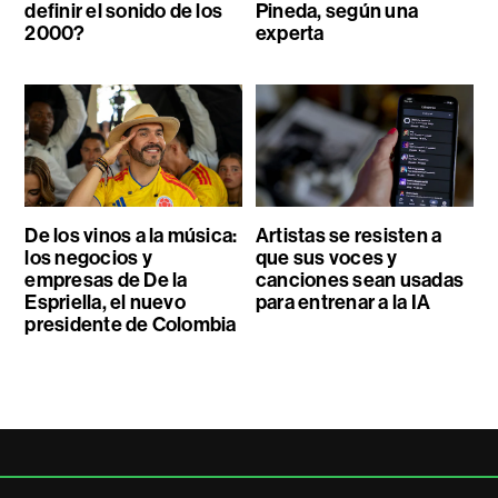
definir el sonido de los
Pineda, según una
2000?
experta
De los vinos a la música:
Artistas se resisten a
los negocios y
que sus voces y
empresas de De la
canciones sean usadas
Espriella, el nuevo
para entrenar a la IA
presidente de Colombia