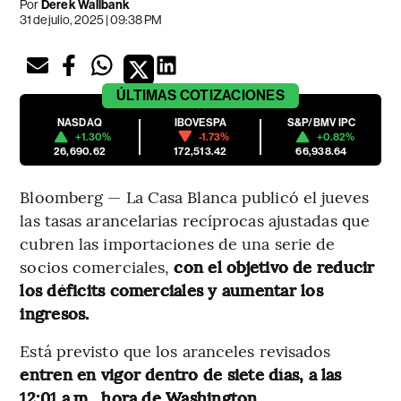
Por
Derek Wallbank
31 de julio, 2025 | 09:38 PM
ÚLTIMAS
COTIZACIONES
NASDAQ
IBOVESPA
S&P/BMV IPC
+1.30%
-1.73%
+0.82%
26,690.62
172,513.42
66,938.64
Bloomberg — La Casa Blanca publicó el jueves
las tasas arancelarias recíprocas ajustadas que
cubren las importaciones de una serie de
socios comerciales,
con el objetivo de reducir
los déficits comerciales y aumentar los
ingresos.
Está previsto que los aranceles revisados
entren en vigor dentro de siete días, a las
12:01 a.m., hora de Washington.