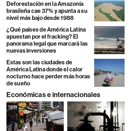
Deforestación en la Amazonía
brasileña cae 37% y apunta a su
nivel más bajo desde 1988
¿Qué países de América Latina
apuestan por el fracking? El
panorama legal que marcará las
nuevas inversiones
Estas son las ciudades de
América Latina donde el calor
nocturno hace perder más horas
de sueño
Económicas e internacionales