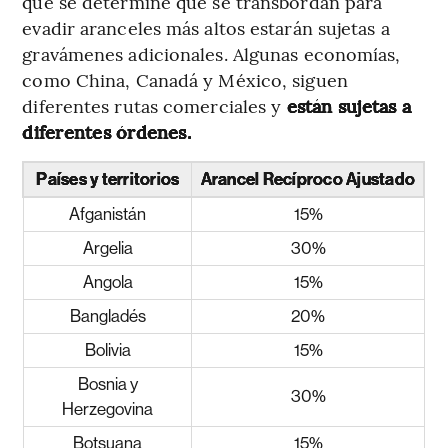
que se determine que se transbordan para
evadir aranceles más altos estarán sujetas a
gravámenes adicionales. Algunas economías,
como China, Canadá y México, siguen
diferentes rutas comerciales y
están sujetas a
diferentes órdenes.
Países y territorios
Arancel Recíproco Ajustado
Afganistán
15%
Argelia
30%
Angola
15%
Bangladés
20%
Bolivia
15%
Bosnia y
30%
Herzegovina
Botsuana
15%