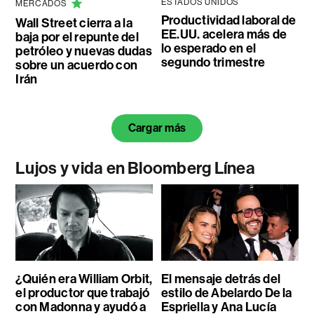
ESTADOS UNIDOS
MERCADOS
Productividad laboral de
Wall Street cierra a la
EE.UU. acelera más de
baja por el repunte del
lo esperado en el
petróleo y nuevas dudas
segundo trimestre
sobre un acuerdo con
Irán
Cargar más
Lujos y vida en Bloomberg Línea
¿Quién era William Orbit,
El mensaje detrás del
el productor que trabajó
estilo de Abelardo De la
con Madonna y ayudó a
Espriella y Ana Lucía