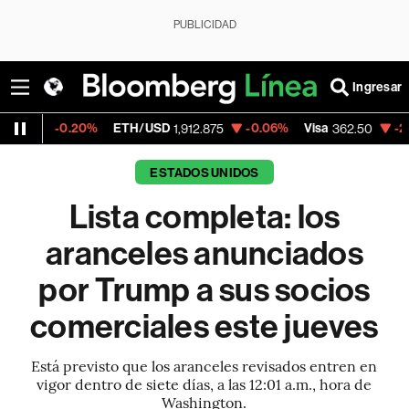
PUBLICIDAD
Ingresar
0%
ETH/USD
-0.06%
Visa
-2.15%
Mercado
1,912.875
362.50
ESTADOS UNIDOS
Lista completa: los
aranceles anunciados
por Trump a sus socios
comerciales este jueves
Está previsto que los aranceles revisados entren en
vigor dentro de siete días, a las 12:01 a.m., hora de
Washington.