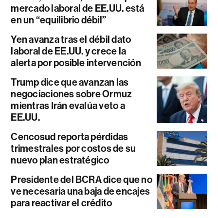
mercado laboral de EE.UU. está
en un “equilibrio débil”
Yen avanza tras el débil dato
laboral de EE.UU. y crece la
alerta por posible intervención
Trump dice que avanzan las
negociaciones sobre Ormuz
mientras Irán evalúa veto a
EE.UU.
Cencosud reporta pérdidas
trimestrales por costos de su
nuevo plan estratégico
Presidente del BCRA dice que no
ve necesaria una baja de encajes
para reactivar el crédito