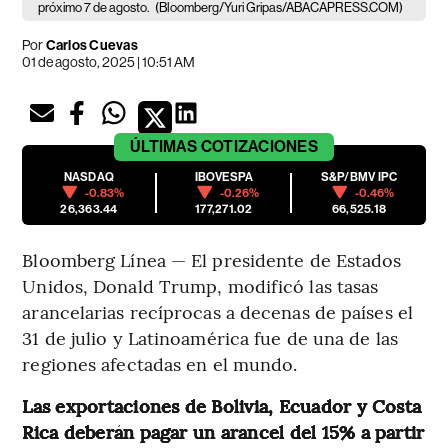
próximo 7 de agosto.
(Bloomberg/Yuri Gripas/ABACAPRESS.COM)
Por
Carlos Cuevas
01 de agosto, 2025 | 10:51 AM
ÚLTIMAS
COTIZACIONES
NASDAQ
IBOVESPA
S&P/BMV IPC
-0.83%
-0.26%
-0.46%
26,363.44
177,271.02
66,525.18
Bloomberg Línea — El presidente de Estados
Unidos, Donald Trump, modificó las tasas
arancelarias recíprocas a decenas de países el
31 de julio y Latinoamérica fue de una de las
regiones afectadas en el mundo.
Las exportaciones de Bolivia, Ecuador y Costa
Rica deberán pagar un arancel del 15% a partir