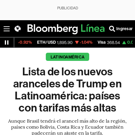
PUBLICIDAD
Ingresar
%
ETH/USD
-1.04%
Visa
0.00%
MercadoL
1,895.90
368.54
LATINOAMÉRICA
Lista de los nuevos
aranceles de Trump en
Latinoamérica: países
con tarifas más altas
Aunque Brasil tendrá el arancel más alto de la región,
países como Bolivia, Costa Rica y Ecuador también
padecerán un ajuste en la tarifa.