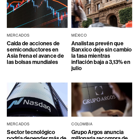
MERCADOS
MÉXICO
Caída de acciones de
Analistas prevén que
semiconductores en
Banxico deje sin cambio
Asia frena el avance de
la tasa mientras
las bolsas mundiales
inflación baja a 3,13% en
julio
MERCADOS
COLOMBIA
Sector tecnológico
Grupo Argos anuncia
podría depender más de
millonaria recompra de