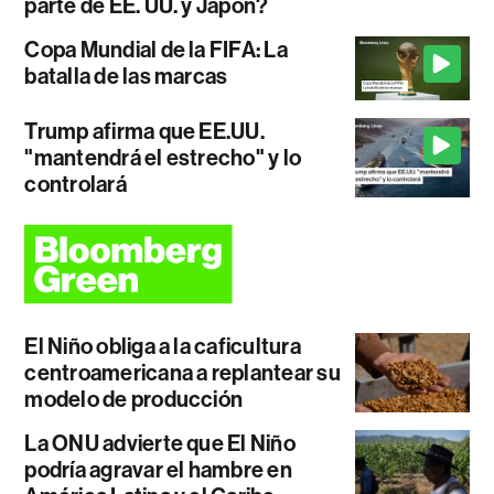
parte de EE. UU. y Japón?
Copa Mundial de la FIFA: La
batalla de las marcas
Trump afirma que EE.UU.
"mantendrá el estrecho" y lo
controlará
El Niño obliga a la caficultura
centroamericana a replantear su
modelo de producción
La ONU advierte que El Niño
podría agravar el hambre en