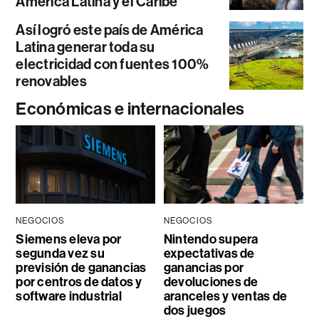
América Latina y el Caribe
Así logró este país de América
Latina generar toda su
electricidad con fuentes 100%
renovables
Económicas e internacionales
NEGOCIOS
NEGOCIOS
Siemens eleva por
Nintendo supera
segunda vez su
expectativas de
previsión de ganancias
ganancias por
por centros de datos y
devoluciones de
software industrial
aranceles y ventas de
dos juegos