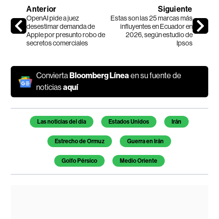
Anterior
Siguiente
OpenAI pide a juez
Estas son las 25 marcas más
desestimar demanda de
influyentes en Ecuador en
Apple por presunto robo de
2026, según estudio de
secretos comerciales
Ipsos
Convierta
Bloomberg Línea
en su fuente de
noticias
aquí
Temas de este artículo
Las noticias del día
Estados Unidos
Irán
Estrecho de Ormuz
Guerra en Irán
Golfo Pérsico
Medio Oriente