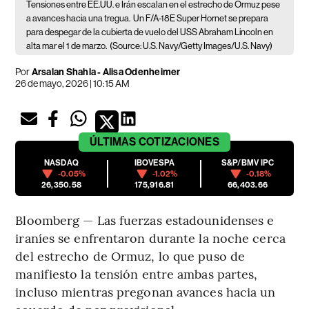
Tensiones entre EE.UU. e Irán escalan en el estrecho de Ormuz pese
a avances hacia una tregua.
Un F/A-18E Super Hornet se prepara
para despegar de la cubierta de vuelo del USS Abraham Lincoln en
alta mar el 1 de marzo.
(Source: U.S. Navy/Getty Images/U.S. Navy)
Por
Arsalan Shahla - Alisa Odenheimer
26 de mayo, 2026 | 10:15 AM
ÚLTIMAS
COTIZACIONES
NASDAQ
IBOVESPA
S&P/BMV IPC
-0.05%
-1.02%
-0.18%
26,350.58
175,916.81
66,403.66
Bloomberg — Las fuerzas estadounidenses e
iraníes se enfrentaron durante la noche cerca
del estrecho de Ormuz, lo que puso de
manifiesto la tensión entre ambas partes,
incluso mientras pregonan avances hacia un