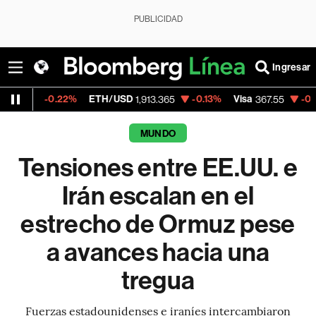
PUBLICIDAD
Ingresar
22%
ETH/USD
-0.13%
Visa
-0.27%
Mercad
1,913.365
367.55
MUNDO
Tensiones entre EE.UU. e
Irán escalan en el
estrecho de Ormuz pese
a avances hacia una
tregua
Fuerzas estadounidenses e iraníes intercambiaron