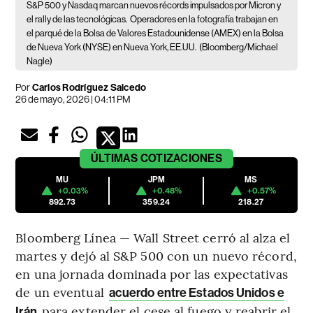
S&P 500 y Nasdaq marcan nuevos récords impulsados por Micron y
el rally de las tecnológicas.
Operadores en la fotografía trabajan en
el parqué de la Bolsa de Valores Estadounidense (AMEX) en la Bolsa
de Nueva York (NYSE) en Nueva York, EE.UU.
(Bloomberg/Michael
Nagle)
Por
Carlos Rodríguez Salcedo
26 de mayo, 2026 | 04:11 PM
ÚLTIMAS
COTIZACIONES
MU
JPM
MS
+0.03%
+0.48%
+0.57%
892.73
359.24
218.27
Bloomberg Línea — Wall Street cerró al alza el
martes y dejó al S&P 500 con un nuevo récord,
en una jornada dominada por las expectativas
de un eventual
acuerdo entre Estados Unidos e
para extender el cese al fuego y reabrir el
Irán