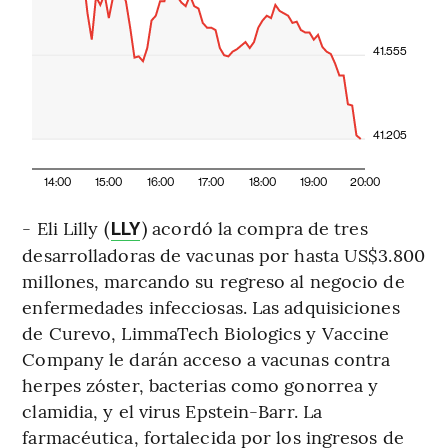
41.555
41.205
14:00
15:00
16:00
17:00
18:00
19:00
20:00
- Eli Lilly (
) acordó la compra de tres
LLY
desarrolladoras de vacunas por hasta US$3.800
millones, marcando su regreso al negocio de
enfermedades infecciosas. Las adquisiciones
de Curevo, LimmaTech Biologics y Vaccine
Company le darán acceso a vacunas contra
herpes zóster, bacterias como gonorrea y
clamidia, y el virus Epstein-Barr. La
farmacéutica, fortalecida por los ingresos de