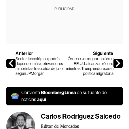
PUBLICIDAD
Anterior
Siguiente
Sector tecnológico podría
Órdenes de deportación en
depender más de inversores
EE.UU. alcanzan récord
minoristas tras caída de julio,
mientras Trump endurece su
según JPMorgan
política migratoria
Convierta
Bloomberg Línea
en su fuente de
noticias
aquí
Carlos Rodríguez Salcedo
Editor de Mercados