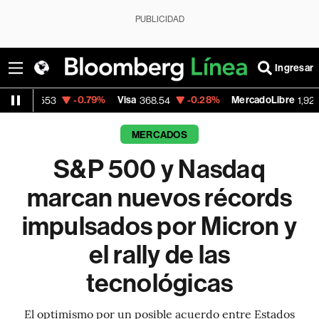
PUBLICIDAD
Ingresar
-0.79%
Visa
-0.28%
MercadoLibre
+1.85%
368.54
1,924.95
MERCADOS
S&P 500 y Nasdaq
marcan nuevos récords
impulsados por Micron y
el rally de las
tecnológicas
El optimismo por un posible acuerdo entre Estados