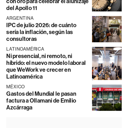
con oro para celebrar el alunizaje
del Apollo 11
ARGENTINA
IPC de julio 2026: de cuánto
sería la inflación, según las
consultoras
LATINOAMÉRICA
Ni presencial, ni remoto, ni
híbrido: el nuevo modelo laboral
que WeWork ve crecer en
Latinoamérica
MÉXICO
Gastos del Mundial le pasan
factura a Ollamani de Emilio
Azcárraga