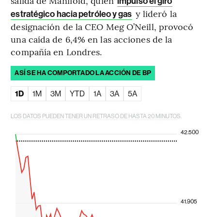
salida de Manifold, quien
impulsó el giro
y lideró la
estratégico hacia petróleo y gas
designación de la CEO Meg O’Neill, provocó
una caída de 6,4% en las acciones de la
compañía en Londres.
ASÍ SE HA COMPORTADO LA ACCIÓN DE BP
1D
1M
3M
YTD
1A
3A
5A
LOS DATOS PUEDEN TENER UN RETRASO DE HASTA 20 MINUTOS.
42.500
41.905