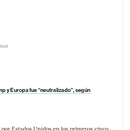
IDAD
mp y Europa fue “neutralizado”, según
s por Estados Unidos en los primeros cinco