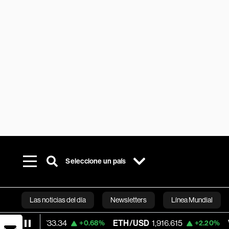
Seleccione un país
Las noticias del día
Newsletters
Línea Mundial
,733.34
ETH/USD
1,916.615
Visa
368.6
+0.68%
+2.20%
Bloomberg 