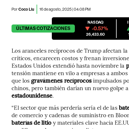
Por
Coco Liu
16 de agosto, 2025 | 04:08 PM
NASDAQ
-0.57%
ÚLTIMAS
COTIZACIONES
26,433.60
Los aranceles recíprocos de Trump afectan la
críticos, encarecen costos y frenan inversion
Estados Unidos extendió hasta noviembre la
p
tensión mantiene en vilo a empresas a ambos l
que los
gravámenes recíprocos
impulsados po
chinos, pero también darían un nuevo golpe a 
estadounidense
.
“El sector que más perdería sería el de las
bat
de comercio y cadenas de suministro en Bloo
baterías de litio
y materiales clave hacia EE.U