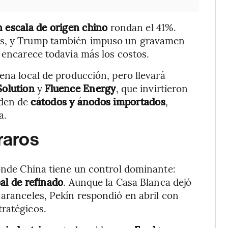
n escala de origen chino
rondan el 41%.
ras, y Trump también impuso un gravamen
e encarece todavía más los costos.
ena local de producción, pero llevará
olution
y
Fluence Energy
, que invirtieron
nden de
cátodos y ánodos importados
,
a.
raros
onde China tiene un control dominante:
al de refinado
. Aunque la Casa Blanca dejó
 aranceles, Pekín respondió en abril con
tratégicos.