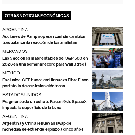
OTRAS NOTICIAS ECONÓMICAS
ARGENTINA
Acciones de Pampa operan casi sin cambios
tras balance: la reacción de los analistas
MERCADOS
Las 5 acciones más rentables del S&P 500 en
2026 en una semana récord para Wall Street
MÉXICO
Exclusiva: CFE busca emitir nueva Fibra E con
portafolio de centrales eléctricas
ESTADOS UNIDOS
Fragmento de un cohete Falcon 9 de SpaceX
impacta la superficie de la Luna
ARGENTINA
Argentina y China renuevan swap de
monedas: se extiende el plazo a cinco años