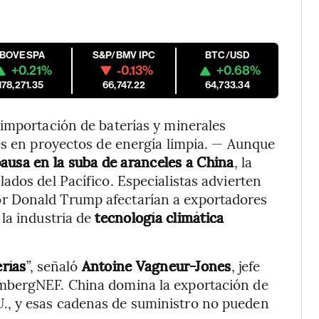
IBOVESPA
S&P/BMV IPC
BTC/USD
+0.21%
-0.13%
+0.68%
178,271.35
66,747.22
64,733.34
 importación de baterías y minerales
es en proyectos de energía limpia. — Aunque
ausa en la suba de aranceles a China
, la
ados del Pacífico. Especialistas advierten
r Donald Trump afectarían a exportadores
la industria de
tecnología climática
erías
”, señaló
Antoine Vagneur-Jones
, jefe
mbergNEF. China domina la exportación de
U., y esas cadenas de suministro no pueden