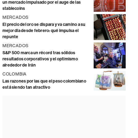
un mercado impulsado por el auge de las
stablecoins
MERCADOS
El precio del oro se dispara y va camino a su
mejor día desde febrero: qué impulsa el
repunte
MERCADOS
S&P 500 marca un récord tras sólidos
resultados corporativos y el optimismo
alrededor de Irán
COLOMBIA
Las razones por las que el peso colombiano
está siendo tan atractivo