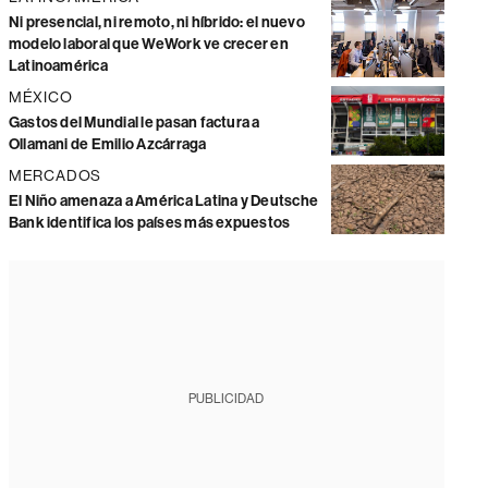
Ni presencial, ni remoto, ni híbrido: el nuevo
modelo laboral que WeWork ve crecer en
Latinoamérica
MÉXICO
Gastos del Mundial le pasan factura a
Ollamani de Emilio Azcárraga
MERCADOS
El Niño amenaza a América Latina y Deutsche
Bank identifica los países más expuestos
PUBLICIDAD