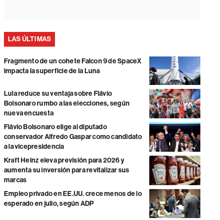
LAS ÚLTIMAS
Fragmento de un cohete Falcon 9 de SpaceX
impacta la superficie de la Luna
Lula reduce su ventaja sobre Flávio
Bolsonaro rumbo a las elecciones, según
nueva encuesta
Flávio Bolsonaro elige al diputado
conservador Alfredo Gaspar como candidato
a la vicepresidencia
Kraft Heinz eleva previsión para 2026 y
aumenta su inversión para revitalizar sus
marcas
Empleo privado en EE.UU. crece menos de lo
esperado en julio, según ADP