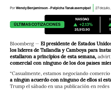
Por
Wendy Benjaminson - Patpicha Tanakasempipat
27 de juli
NASDAQ
+2.13%
ÚLTIMAS
COTIZACIONES
25,913.90
Bloomberg —
El presidente de Estados Unido
los líderes de Tailandia y Camboya para insta
estallaron a principios de esta semana,
advir
comercial con ninguno de los dos países mien
“Casualmente, estamos negociando comercio 
a ningún acuerdo con ninguno de ellos si est
Trump el sábado en una publicación en redes 