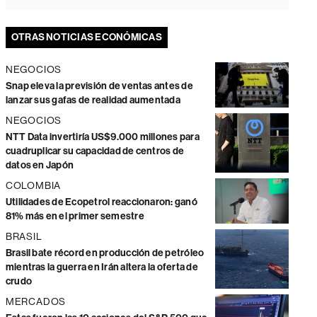
OTRAS NOTICIAS ECONÓMICAS
NEGOCIOS
Snap eleva la previsión de ventas antes de
lanzar sus gafas de realidad aumentada
NEGOCIOS
NTT Data invertiría US$9.000 millones para
cuadruplicar su capacidad de centros de
datos en Japón
COLOMBIA
Utilidades de Ecopetrol reaccionaron: ganó
81% más en el primer semestre
BRASIL
Brasil bate récord en producción de petróleo
mientras la guerra en Irán altera la oferta de
crudo
MERCADOS