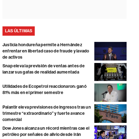
LAS ÚLTIMAS
Justicia hondureña permite a Hernández
enfrentar en libertad caso de fraude y lavado
de activos
Snap eleva la previsión de ventas antes de
lanzar sus gafas de realidad aumentada
Utilidades de Ecopetrol reaccionaron: ganó
81% más en el primer semestre
Palantir eleva previsiones de ingresos tras un
trimestre “extraordinario” y fuerte avance
comercial
Dow Jones alcanza un récord mientras cae el
petróleo por señales de alivio desde Irán