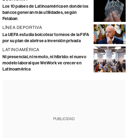
Los 10 países de Latinoamérica en donde los
bancos generan más utilidades, según
Felaban
LÍNEA DEPORTIVA
La UEFA estudia boicotear torneos de la FIFA
por su plan de abrirse a inversión privada
LATINOAMÉRICA
Ni presencial, ni remoto, ni híbrido: el nuevo
modelo laboral que WeWork ve crecer en
Latinoamérica
PUBLICIDAD