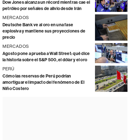
Dow Jones alcanza un récord mientras cae el
petróleo por señales de alivio desde Irán
MERCADOS
Deutsche Bank ve al oro en una fase
explosiva y mantiene sus proyecciones de
precio
MERCADOS
Agosto pone a prueba a Wall Street: qué dice
la historia sobre el S&P 500, el dólar y el oro
PERÚ
Cómo las reservas de Perú podrían
amortiguar el impacto del fenómeno de El
Niño Costero