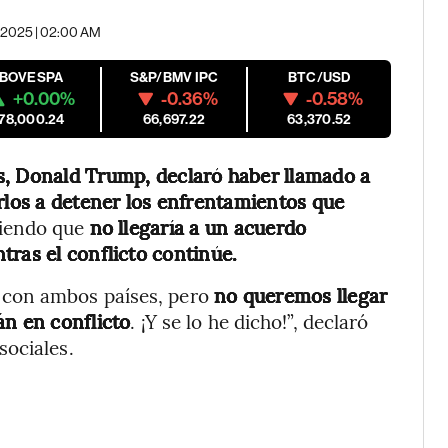
o, 2025 | 02:00 AM
IBOVESPA
S&P/BMV IPC
BTC/USD
+0.00%
-0.36%
-0.58%
178,000.24
66,697.22
63,370.52
s, Donald Trump, declaró haber llamado a
rlos a detener los enfrentamientos que
tiendo que
no llegaría a un acuerdo
tras el conflicto continúe.
con ambos países, pero
no queremos llegar
án en conflicto
. ¡Y se lo he dicho!”, declaró
sociales.