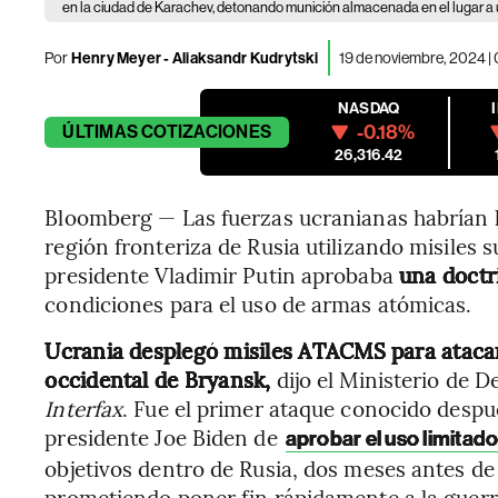
en la ciudad de Karachev, detonando munición almacenada en el lugar a u
Por
Henry Meyer - Aliaksandr Kudrytski
19 de noviembre, 2024 |
NASDAQ
-0.18%
ÚLTIMAS
COTIZACIONES
26,316.42
Bloomberg — Las fuerzas ucranianas habrían l
región fronteriza de Rusia utilizando misiles 
presidente Vladimir Putin aprobaba
una doctr
condiciones para el uso de armas atómicas.
Ucrania desplegó misiles ATACMS para atacar 
occidental de Bryansk,
dijo el Ministerio de D
Interfax
. Fue el primer ataque conocido despué
presidente Joe Biden de
aprobar el uso limitad
objetivos dentro de Rusia, dos meses antes 
prometiendo poner fin rápidamente a la guerr