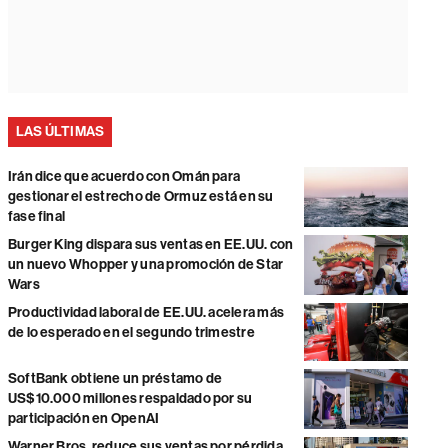
LAS ÚLTIMAS
Irán dice que acuerdo con Omán para
gestionar el estrecho de Ormuz está en su
fase final
Burger King dispara sus ventas en EE.UU. con
un nuevo Whopper y una promoción de Star
Wars
Productividad laboral de EE.UU. acelera más
de lo esperado en el segundo trimestre
SoftBank obtiene un préstamo de
US$10.000 millones respaldado por su
participación en OpenAI
Warner Bros. reduce sus ventas por pérdida