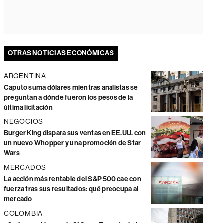
OTRAS NOTICIAS ECONÓMICAS
ARGENTINA
Caputo suma dólares mientras analistas se
preguntan a dónde fueron los pesos de la
última licitación
NEGOCIOS
Burger King dispara sus ventas en EE.UU. con
un nuevo Whopper y una promoción de Star
Wars
MERCADOS
La acción más rentable del S&P 500 cae con
fuerza tras sus resultados: qué preocupa al
mercado
COLOMBIA