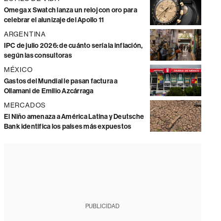
Omega x Swatch lanza un reloj con oro para
celebrar el alunizaje del Apollo 11
ARGENTINA
IPC de julio 2026: de cuánto sería la inflación,
según las consultoras
MÉXICO
Gastos del Mundial le pasan factura a
Ollamani de Emilio Azcárraga
MERCADOS
El Niño amenaza a América Latina y Deutsche
Bank identifica los países más expuestos
PUBLICIDAD