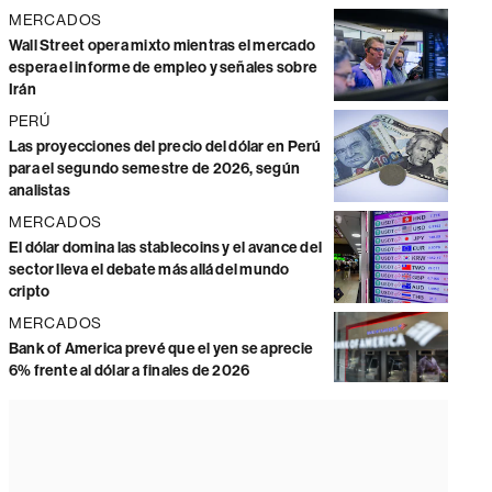
MERCADOS
Wall Street opera mixto mientras el mercado
espera el informe de empleo y señales sobre
Irán
PERÚ
Las proyecciones del precio del dólar en Perú
para el segundo semestre de 2026, según
analistas
MERCADOS
El dólar domina las stablecoins y el avance del
sector lleva el debate más allá del mundo
cripto
MERCADOS
Bank of America prevé que el yen se aprecie
6% frente al dólar a finales de 2026