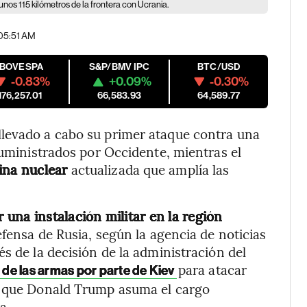
nos 115 kilómetros de la frontera con Ucrania.
 05:51 AM
IBOVESPA
S&P/BMV IPC
BTC/USD
-0.83%
+0.09%
-0.30%
176,257.01
66,583.93
64,589.77
levado a cabo su primer ataque contra una
suministrados por Occidente, mientras el
ina nuclear
actualizada que amplía las
una instalación militar en la región
efensa de Rusia, según la agencia de noticias
s de la decisión de la administración del
para atacar
o de las armas por parte de Kiev
de que Donald Trump asuma el cargo
a.