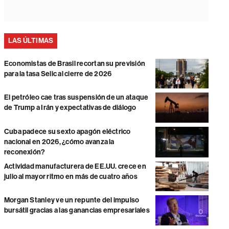
LAS ÚLTIMAS
Economistas de Brasil recortan su previsión
para la tasa Selic al cierre de 2026
El petróleo cae tras suspensión de un ataque
de Trump a Irán y expectativas de diálogo
Cuba padece su sexto apagón eléctrico
nacional en 2026, ¿cómo avanza la
reconexión?
Actividad manufacturera de EE.UU. crece en
julio al mayor ritmo en más de cuatro años
Morgan Stanley ve un repunte del impulso
bursátil gracias a las ganancias empresariales