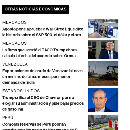
OTRAS NOTICIAS ECONÓMICAS
MERCADOS
Agosto pone a prueba a Wall Street: qué dice
la historia sobre el S&P 500, el dólar y el oro
MERCADOS
La firma que acertó al TACO Trump ahora
calcula la fecha del acuerdo sobre Ormuz
VENEZUELA
Exportaciones de crudo de Venezuela tocan
un mínimo de cinco meses por menor
demanda de India
ESTADOS UNIDOS
Trump critica al CEO de Chevron por no
elogiar su administración y pide bajar precios
de gasolina
PERÚ
Cómo las reservas de Perú podrían