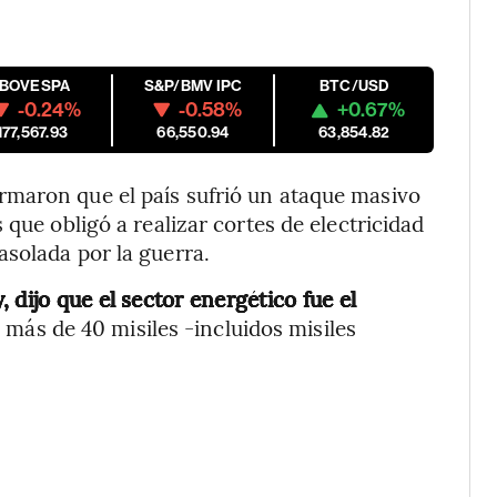
IBOVESPA
S&P/BMV IPC
BTC/USD
-0.24%
-0.58%
+0.67%
177,567.93
66,550.94
63,854.82
maron que el país sufrió un ataque masivo
 que obligó a realizar cortes de electricidad
solada por la guerra.
 dijo que el sector energético fue el
 más de 40 misiles -incluidos misiles