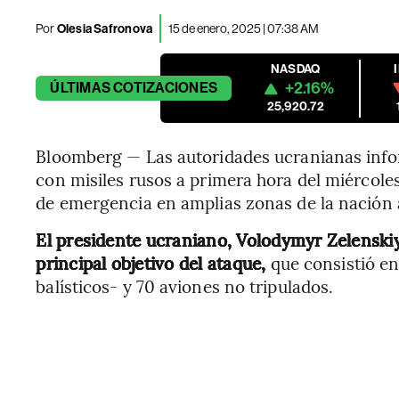
Por
Olesia Safronova
15 de enero, 2025 | 07:38 AM
NASDAQ
+2.16%
ÚLTIMAS
COTIZACIONES
25,920.72
Bloomberg — Las autoridades ucranianas infor
con misiles rusos a primera hora del miércoles
de emergencia en amplias zonas de la nación a
El presidente ucraniano, Volodymyr Zelenskiy,
principal objetivo del ataque,
que consistió en
balísticos- y 70 aviones no tripulados.