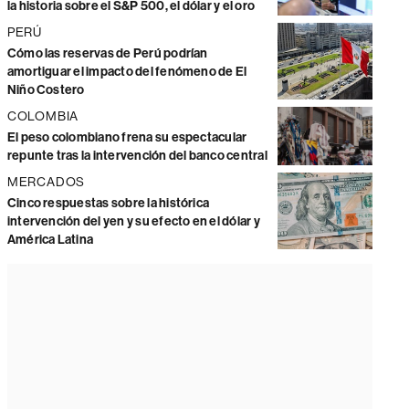
la historia sobre el S&P 500, el dólar y el oro
PERÚ
Cómo las reservas de Perú podrían
amortiguar el impacto del fenómeno de El
Niño Costero
COLOMBIA
El peso colombiano frena su espectacular
repunte tras la intervención del banco central
MERCADOS
Cinco respuestas sobre la histórica
intervención del yen y su efecto en el dólar y
América Latina