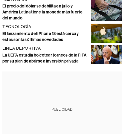
El precio del dólar se debilita en julio y
América Latina tiene la moneda más fuerte
del mundo
TECNOLOGÍA
El lanzamiento del iPhone 18 está cerca y
estas son las últimas novedades
LÍNEA DEPORTIVA
La UEFA estudia boicotear torneos de la FIFA
por su plan de abrirse a inversión privada
PUBLICIDAD