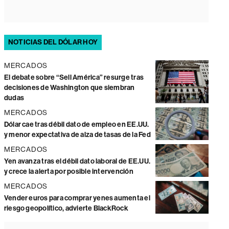
NOTICIAS DEL DÓLAR HOY
MERCADOS
El debate sobre “Sell América” resurge tras
decisiones de Washington que siembran
dudas
MERCADOS
Dólar cae tras débil dato de empleo en EE.UU.
y menor expectativa de alza de tasas de la Fed
MERCADOS
Yen avanza tras el débil dato laboral de EE.UU.
y crece la alerta por posible intervención
MERCADOS
Vender euros para comprar yenes aumenta el
riesgo geopolítico, advierte BlackRock