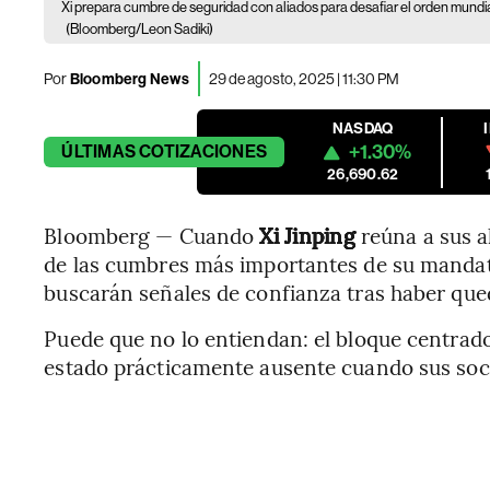
Xi prepara cumbre de seguridad con aliados para desafiar el orden mundi
(Bloomberg/Leon Sadiki)
Por
Bloomberg News
29 de agosto, 2025 | 11:30 PM
NASDAQ
+1.30%
ÚLTIMAS
COTIZACIONES
26,690.62
Bloomberg — Cuando
Xi Jinping
reúna a sus 
de las cumbres más importantes de su mandat
buscarán señales de confianza tras haber qued
Puede que no lo entiendan: el bloque centrad
estado prácticamente ausente cuando sus soc