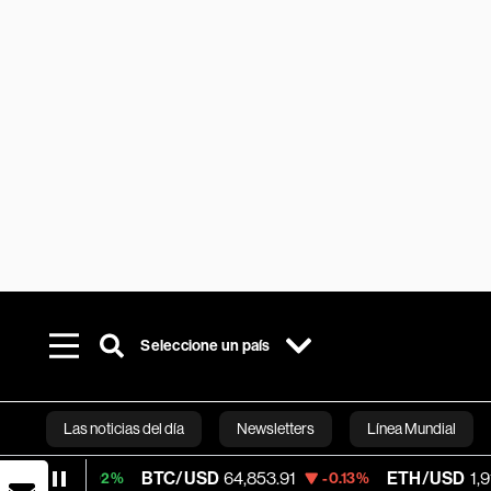
Seleccione un país
Las noticias del día
Newsletters
Línea Mundial
BTC/USD
64,853.91
ETH/USD
1,914.675
+0.02%
-0.13%
Bloomberg 