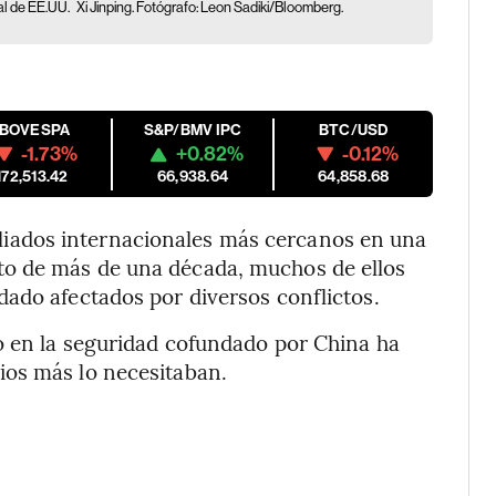
al de EE.UU.
Xi Jinping. Fotógrafo: Leon Sadiki/Bloomberg.
IBOVESPA
S&P/BMV IPC
BTC/USD
-1.73%
+0.82%
-0.12%
172,513.42
66,938.64
64,858.68
aliados internacionales más cercanos en una
o de más de una década, muchos de ellos
ado afectados por diversos conflictos.
o en la seguridad cofundado por China ha
ios más lo necesitaban.