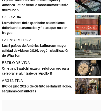
El precio del dólar se debilita en julio y
América Latina tiene la moneda más fuerte
del mundo
COLOMBIA
La mala hora del exportador colombiano:
dólar barato, aranceles y fletes que no dan
tregua
LATINOAMÉRICA
Los 5 países de América Latina con mayor
calidad de vida en 2026, según clasificación
de Wharton
ESTILO DE VIDA
Omega x Swatch lanza un reloj con oro para
celebrar el alunizaje del Apollo 11
ARGENTINA
IPC de julio 2026: de cuánto sería la inflación,
según las consultoras