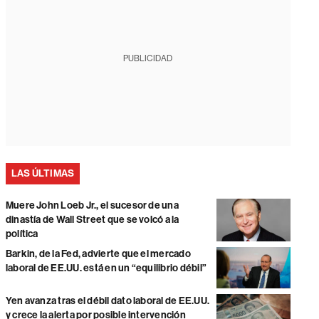
PUBLICIDAD
LAS ÚLTIMAS
Muere John Loeb Jr., el sucesor de una
dinastía de Wall Street que se volcó a la
política
Barkin, de la Fed, advierte que el mercado
laboral de EE.UU. está en un “equilibrio débil”
Yen avanza tras el débil dato laboral de EE.UU.
y crece la alerta por posible intervención