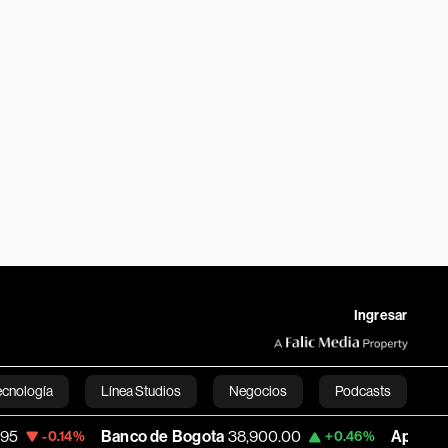
Ingresar
ecnología
Línea Studios
Negocios
Podcasts
Banco de Bogota
38,900.00
Apple
313.305
0.14%
+0.46%
English