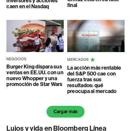
inversores y acciones
final
caen en el Nasdaq
NEGOCIOS
MERCADOS
Burger King dispara sus
La acción más rentable
ventas en EE.UU. con un
del S&P 500 cae con
nuevo Whopper y una
fuerza tras sus
promoción de Star Wars
resultados: qué
preocupa al mercado
Cargar más
Lujos y vida en Bloomberg Línea