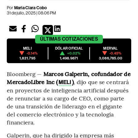
Por
Maria Clara Cobo
31 de julio, 2025 | 08:06 PM
ÚLTIMAS
COTIZACIONES
MELI
DÓLAR OFICIAL
MERVAL
-0.14%
+0.02%
-0.45%
1,821.795
1,498.9871
3,086,785.00
Bloomberg —
Marcos Galperin, cofundador de
MercadoLibre Inc (
)
, dijo que se centrará
MELI
en proyectos de inteligencia artificial después
de renunciar a su cargo de CEO, como parte
de una transición de liderazgo en el gigante
del comercio electrónico y la tecnología
financiera.
Galperin, que ha dirigido la empresa más