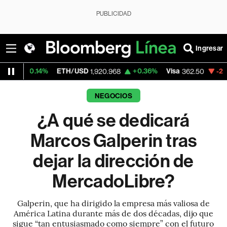
PUBLICIDAD
Ingresar
4%
ETH/USD
+0.36%
Visa
-2.15%
Mercad
1,920.968
362.50
NEGOCIOS
¿A qué se dedicará
Marcos Galperin tras
dejar la dirección de
MercadoLibre?
Galperin, que ha dirigido la empresa más valiosa de
América Latina durante más de dos décadas, dijo que
sigue “tan entusiasmado como siempre” con el futuro