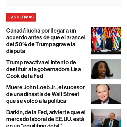
LAS ÚLTIMAS
Canadá lucha por llegar a un
acuerdo antes de que el arancel
del 50% de Trump agrave la
disputa
Trump reactiva el intento de
destituir a la gobernadora Lisa
Cook de la Fed
Muere John Loeb Jr., el sucesor
de una dinastía de Wall Street
que se volcó a la política
Barkin, de la Fed, advierte que el
mercado laboral de EE.UU. está
en un “equilibrio débil”