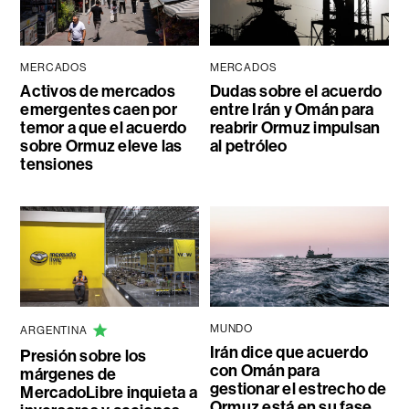
MERCADOS
MERCADOS
Activos de mercados
Dudas sobre el acuerdo
emergentes caen por
entre Irán y Omán para
temor a que el acuerdo
reabrir Ormuz impulsan
sobre Ormuz eleve las
al petróleo
tensiones
MUNDO
ARGENTINA
Irán dice que acuerdo
Presión sobre los
con Omán para
márgenes de
gestionar el estrecho de
MercadoLibre inquieta a
Ormuz está en su fase