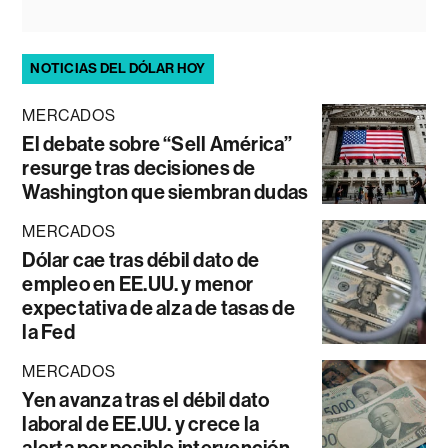
NOTICIAS DEL DÓLAR HOY
MERCADOS
El debate sobre “Sell América”
resurge tras decisiones de
Washington que siembran dudas
MERCADOS
Dólar cae tras débil dato de
empleo en EE.UU. y menor
expectativa de alza de tasas de
la Fed
MERCADOS
Yen avanza tras el débil dato
laboral de EE.UU. y crece la
alerta por posible intervención