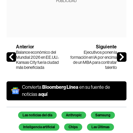
PUBLICIDAD
Anterior
Siguiente
Balance económico del
Ejecutivos ponen la
Mundial 2026 en EE.UU.:
formación en IA por encima
Kansas City fue la ciudad
de un MBA para contratar
más beneficiada
talento
Convierta
Bloomberg Línea
en su fuente de
noticias
aquí
Temas de este artículo
Las noticias del día
Anthropic
Samsung
Inteligencia artificial
Chips
Las Últimas