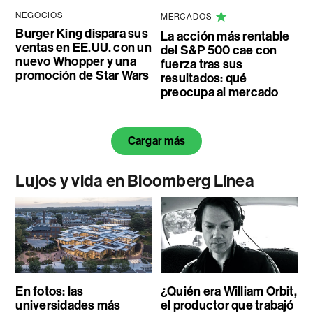
NEGOCIOS
MERCADOS
Burger King dispara sus
La acción más rentable
ventas en EE.UU. con un
del S&P 500 cae con
nuevo Whopper y una
fuerza tras sus
promoción de Star Wars
resultados: qué
preocupa al mercado
Cargar más
Lujos y vida en Bloomberg Línea
En fotos: las
¿Quién era William Orbit,
universidades más
el productor que trabajó