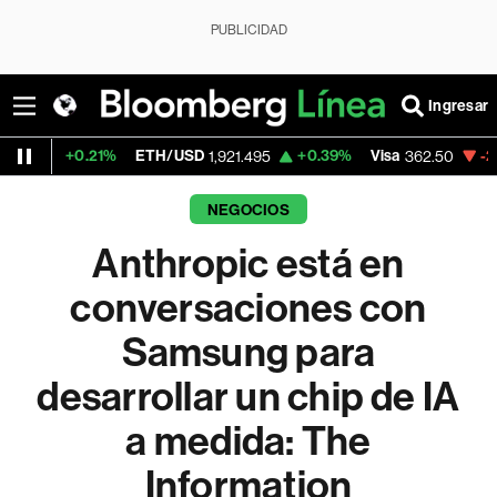
PUBLICIDAD
Ingresar
.21%
ETH/USD
+0.39%
Visa
-2.15%
Merc
1,921.495
362.50
NEGOCIOS
Anthropic está en
conversaciones con
Samsung para
desarrollar un chip de IA
a medida: The
Information