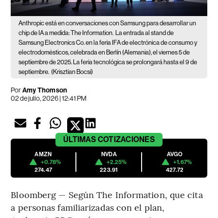
Anthropic está en conversaciones con Samsung para desarrollar un
chip de IA a medida: The Information.
La entrada al stand de
Samsung Electronics Co. en la feria IFA de electrónica de consumo y
electrodomésticos, celebrada en Berlín (Alemania), el viernes 5 de
septiembre de 2025. La feria tecnológica se prolongará hasta el 9 de
septiembre.
(Krisztian Bocsi)
Por
Amy Thomson
02 de julio, 2026 | 12:41 PM
ÚLTIMAS
COTIZACIONES
AMZN
NVDA
AVGO
+0.78%
+2.25%
+1.67%
274.47
223.91
427.72
Bloomberg — Según The Information, que cita
a personas familiarizadas con el plan,