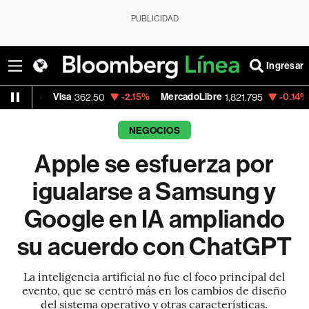
PUBLICIDAD
Ingresar
Visa
-2.15%
MercadoLibre
-0.14%
Banco de 
362.50
1,821.795
NEGOCIOS
Apple se esfuerza por
igualarse a Samsung y
Google en IA ampliando
su acuerdo con ChatGPT
La inteligencia artificial no fue el foco principal del
evento, que se centró más en los cambios de diseño
del sistema operativo y otras características.