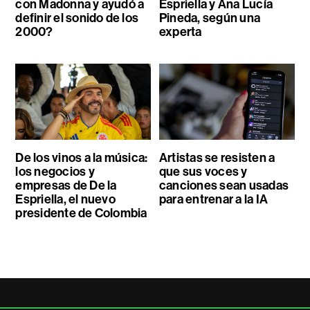
con Madonna y ayudó a
Espriella y Ana Lucía
definir el sonido de los
Pineda, según una
2000?
experta
De los vinos a la música:
Artistas se resisten a
los negocios y
que sus voces y
empresas de De la
canciones sean usadas
Espriella, el nuevo
para entrenar a la IA
presidente de Colombia