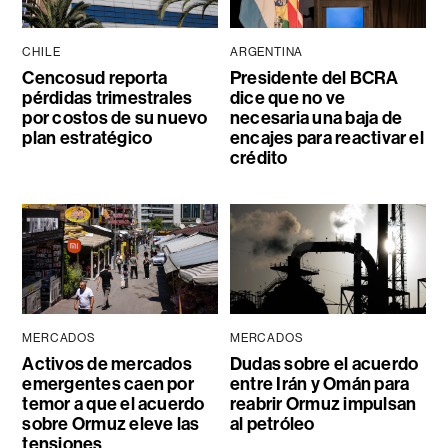
CHILE
ARGENTINA
Cencosud reporta
Presidente del BCRA
pérdidas trimestrales
dice que no ve
por costos de su nuevo
necesaria una baja de
plan estratégico
encajes para reactivar el
crédito
MERCADOS
MERCADOS
Activos de mercados
Dudas sobre el acuerdo
emergentes caen por
entre Irán y Omán para
temor a que el acuerdo
reabrir Ormuz impulsan
sobre Ormuz eleve las
al petróleo
tensiones