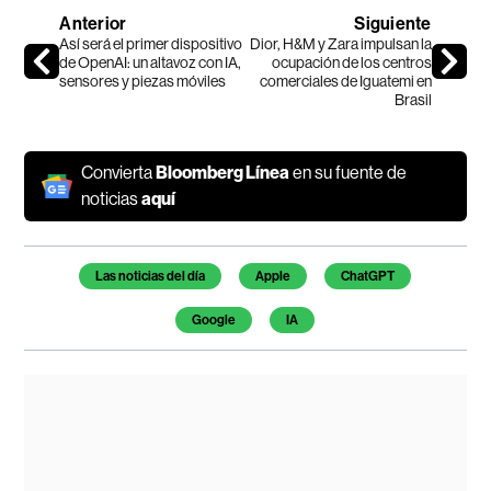
Anterior
Siguiente
Así será el primer dispositivo
Dior, H&M y Zara impulsan la
de OpenAI: un altavoz con IA,
ocupación de los centros
sensores y piezas móviles
comerciales de Iguatemi en
Brasil
Convierta
Bloomberg Línea
en su fuente de
noticias
aquí
Temas de este artículo
Las noticias del día
Apple
ChatGPT
Google
IA