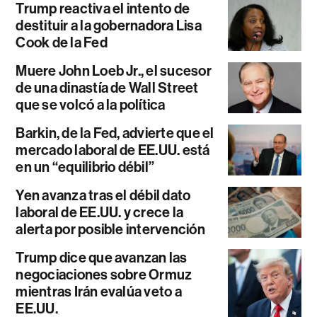
Trump reactiva el intento de
destituir a la gobernadora Lisa
Cook de la Fed
Muere John Loeb Jr., el sucesor
de una dinastía de Wall Street
que se volcó a la política
Barkin, de la Fed, advierte que el
mercado laboral de EE.UU. está
en un “equilibrio débil”
Yen avanza tras el débil dato
laboral de EE.UU. y crece la
alerta por posible intervención
Trump dice que avanzan las
negociaciones sobre Ormuz
mientras Irán evalúa veto a
EE.UU.