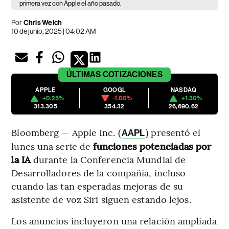
primera vez con Apple el año pasado.
Por
Chris Welch
10 de junio, 2025 | 04:02 AM
ÚLTIMAS
COTIZACIONES
APPLE
GOOGL
NASDAQ
+0.25%
-1.00%
+1.30%
313.305
354.32
26,690.62
Bloomberg — Apple Inc. (
) presentó el
AAPL
lunes una serie de
funciones potenciadas por
la IA
durante la Conferencia Mundial de
Desarrolladores de la compañía, incluso
cuando las tan esperadas mejoras de su
asistente de voz Siri siguen estando lejos.
Los anuncios incluyeron una relación ampliada