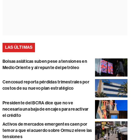
LAS ÚLTIMAS
Bolsas asiáticas suben pese a tensiones en
Medio Oriente y al repunte del petróleo
Cencosud reporta pérdidas trimestrales por
costos de su nuevo plan estratégico
Presidente del BCRA dice que no ve
necesaria una baja de encajes para reactivar
el crédito
Activos de mercados emergentes caen por
temor a que el acuerdo sobre Ormuz eleve las
tensiones