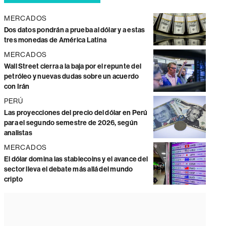
MERCADOS
Dos datos pondrán a prueba al dólar y a estas
tres monedas de América Latina
MERCADOS
Wall Street cierra a la baja por el repunte del
petróleo y nuevas dudas sobre un acuerdo
con Irán
PERÚ
Las proyecciones del precio del dólar en Perú
para el segundo semestre de 2026, según
analistas
MERCADOS
El dólar domina las stablecoins y el avance del
sector lleva el debate más allá del mundo
cripto