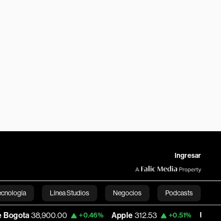
Ingresar
ecnología
Línea Studios
Negocios
Podcasts
00.00
Apple
312.53
USD COP
3,159.39
+0.46%
+0.51%
English