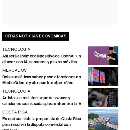
OTRAS NOTICIAS ECONÓMICAS
TECNOLOGÍA
Así será el primer dispositivo de OpenAI: un
altavoz con IA, sensores y piezas móviles
MERCADOS
Bolsas asiáticas suben pese a tensiones en
Medio Oriente y al repunte del petróleo
TECNOLOGÍA
Artistas se resisten a que sus voces y
canciones sean usadas para entrenar a la IA
COSTA RICA
En qué consiste la propuesta de Costa Rica
para resolver la disputa comercial con