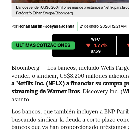
Bancos venden US$8.200 millones más de préstamos a Netflix para la c
Fotógrafo: Ethan Swope/Bloomberg
Por
Ronan Martin - Josyana Joshua
21 de enero, 2026 | 12:21 AM
WFC
-1.77%
ÚLTIMAS
COTIZACIONES
87.59
Bloomberg — Los bancos, incluido Wells Fargo
vender, o sindicar, US$8.200 millones adicion
a Netflix Inc. (
) a financiar su compra pr
NFLX
streaming de Warner Bros
. Discovery Inc. (
W
asunto.
Los bancos, que también incluyen a BNP Pari
buscando sindicar la deuda a corto plazo co
bancos que ya han proporcionado préstamos a 