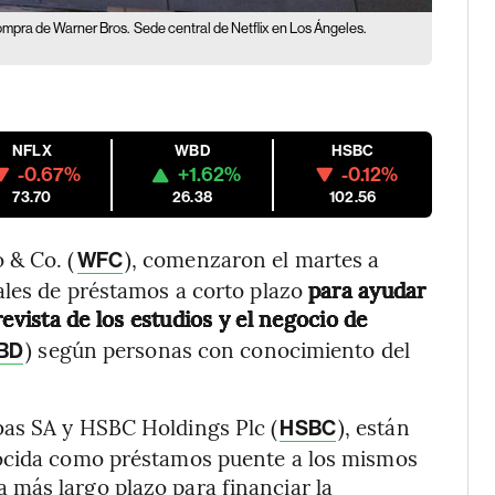
ompra de Warner Bros.
Sede central de Netflix en Los Ángeles.
NFLX
WBD
HSBC
-0.67%
+1.62%
-0.12%
73.70
26.38
102.56
 & Co. (
), comenzaron el martes a
WFC
ales de préstamos a corto plazo
para ayudar
evista de los estudios y el negocio de
) según personas con conocimiento del
BD
bas SA y HSBC Holdings Plc (
), están
HSBC
nocida como préstamos puente a los mismos
más largo plazo para financiar la