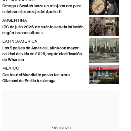
Omega x Swatch lanza un reloj con oro para
celebrar el alunizaje del Apollo 11
ARGENTINA
IPC de julio 2026: de cuánto sería la inflación,
según las consultoras
LATINOAMÉRICA
Los 5 países de América Latina con mayor
calidad de vida en 2026, según clasificación
de Wharton
MÉXICO
Gastos del Mundial le pasan factura a
Ollamani de Emilio Azcárraga
PUBLICIDAD