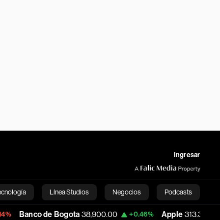
Ingresar
ecnología
Línea Studios
Negocios
Podcasts
nco de Bogota
38,900.00
Apple
313.305
+0.46%
+0.25%
English