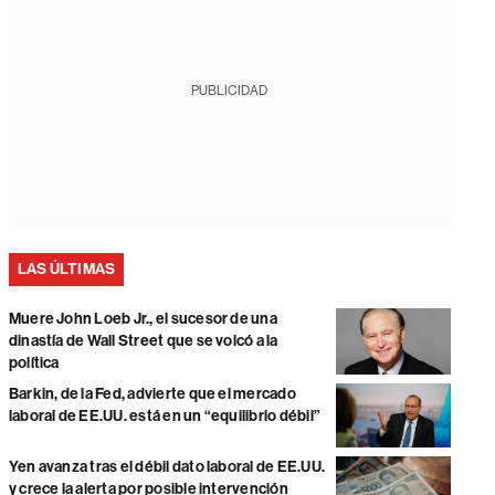
PUBLICIDAD
LAS ÚLTIMAS
Muere John Loeb Jr., el sucesor de una
dinastía de Wall Street que se volcó a la
política
Barkin, de la Fed, advierte que el mercado
laboral de EE.UU. está en un “equilibrio débil”
Yen avanza tras el débil dato laboral de EE.UU.
y crece la alerta por posible intervención