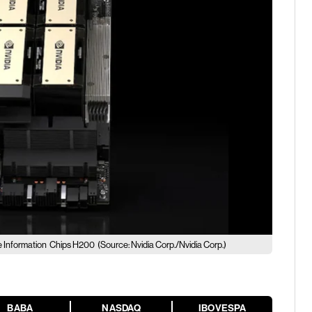
e Information
Chips H200
(Source: Nvidia Corp./Nvidia Corp.)
BABA
NASDAQ
IBOVESPA