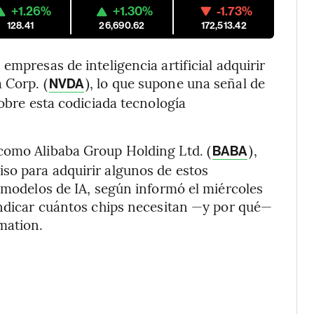
+1.26%
+1.30%
-1.73%
128.41
26,690.62
172,513.42
empresas de inteligencia artificial adquirir
 Corp. (
), lo que supone una señal de
NVDA
sobre esta codiciada tecnología
como Alibaba Group Holding Ltd. (
),
BABA
so para adquirir algunos de estos
r modelos de IA, según informó el miércoles
indicar cuántos chips necesitan —y por qué—
mation.