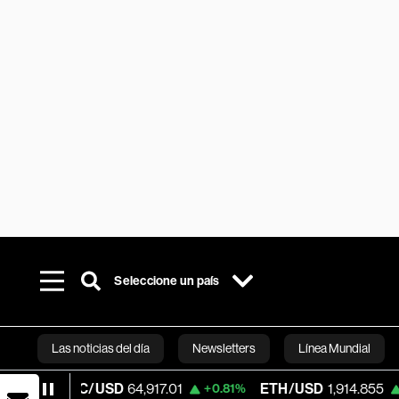
Seleccione un país
Las noticias del día
Newsletters
Línea Mundial
BTC/USD
64,917.01
ETH/USD
1,914.855
+0.81%
+0.47%
Bloomberg 