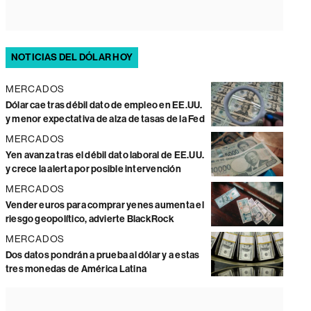
NOTICIAS DEL DÓLAR HOY
MERCADOS
Dólar cae tras débil dato de empleo en EE.UU.
y menor expectativa de alza de tasas de la Fed
MERCADOS
Yen avanza tras el débil dato laboral de EE.UU.
y crece la alerta por posible intervención
MERCADOS
Vender euros para comprar yenes aumenta el
riesgo geopolítico, advierte BlackRock
MERCADOS
Dos datos pondrán a prueba al dólar y a estas
tres monedas de América Latina