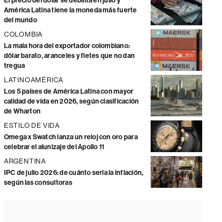
El precio del dólar se debilita en julio y
América Latina tiene la moneda más fuerte
del mundo
COLOMBIA
La mala hora del exportador colombiano:
dólar barato, aranceles y fletes que no dan
tregua
LATINOAMÉRICA
Los 5 países de América Latina con mayor
calidad de vida en 2026, según clasificación
de Wharton
ESTILO DE VIDA
Omega x Swatch lanza un reloj con oro para
celebrar el alunizaje del Apollo 11
ARGENTINA
IPC de julio 2026: de cuánto sería la inflación,
según las consultoras