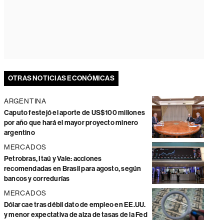
OTRAS NOTICIAS ECONÓMICAS
ARGENTINA
Caputo festejó el aporte de US$100 millones
por año que hará el mayor proyecto minero
argentino
MERCADOS
Petrobras, Itaú y Vale: acciones
recomendadas en Brasil para agosto, según
bancos y corredurías
MERCADOS
Dólar cae tras débil dato de empleo en EE.UU.
y menor expectativa de alza de tasas de la Fed