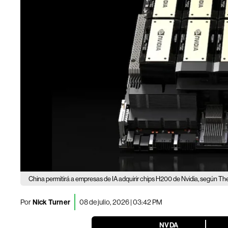
China permitirá a empresas de IA adquirir chips H200 de Nvidia, según Th
Por
Nick Turner
08 de julio, 2026 | 03:42 PM
NVDA