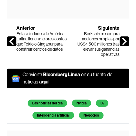
Anterior
Siguiente
Estas ciudades de América
Berkshire recompra
Latina tienen mejores costos
acciones propias por
que Tokio o Singapur para
US$4.500 millones tras
construir centros de datos
elevar sus ganancias
operativas
Convierta
Bloomberg Línea
en su fuente de
noticias
aquí
Temas de este artículo
Las noticias del día
Nvidia
IA
Inteligencia artificial
Negocios