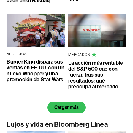
caen en el Nasdaq
NEGOCIOS
MERCADOS
Burger King dispara sus
La acción más rentable
ventas en EE.UU. con un
del S&P 500 cae con
nuevo Whopper y una
fuerza tras sus
promoción de Star Wars
resultados: qué
preocupa al mercado
Cargar más
Lujos y vida en Bloomberg Línea