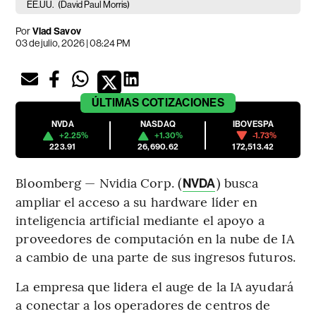
EE.UU.
(David Paul Morris)
Por
Vlad Savov
03 de julio, 2026 | 08:24 PM
ÚLTIMAS
COTIZACIONES
NVDA
NASDAQ
IBOVESPA
+2.25%
+1.30%
-1.73%
223.91
26,690.62
172,513.42
Bloomberg — Nvidia Corp. (
) busca
NVDA
ampliar el acceso a su hardware líder en
inteligencia artificial mediante el apoyo a
proveedores de computación en la nube de IA
a cambio de una parte de sus ingresos futuros.
La empresa que lidera el auge de la IA ayudará
a conectar a los operadores de centros de