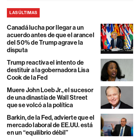
LAS ÚLTIMAS
Canadá lucha por llegar a un
acuerdo antes de que el arancel
del 50% de Trump agrave la
disputa
Trump reactiva el intento de
destituir a la gobernadora Lisa
Cook de la Fed
Muere John Loeb Jr., el sucesor
de una dinastía de Wall Street
que se volcó a la política
Barkin, de la Fed, advierte que el
mercado laboral de EE.UU. está
en un “equilibrio débil”