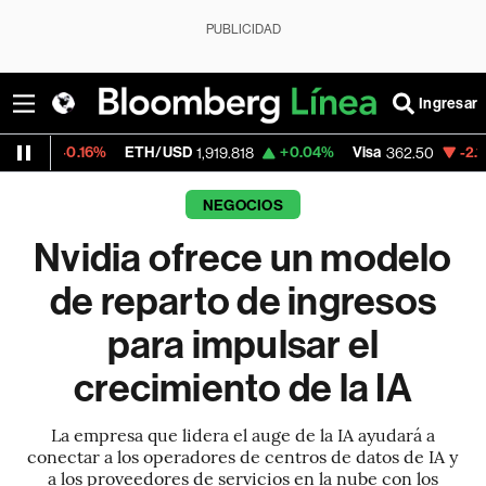
PUBLICIDAD
Ingresar
.16%
ETH/USD
+0.04%
Visa
-2.15%
Merca
1,919.818
362.50
NEGOCIOS
Nvidia ofrece un modelo
de reparto de ingresos
para impulsar el
crecimiento de la IA
La empresa que lidera el auge de la IA ayudará a
conectar a los operadores de centros de datos de IA y
a los proveedores de servicios en la nube con los