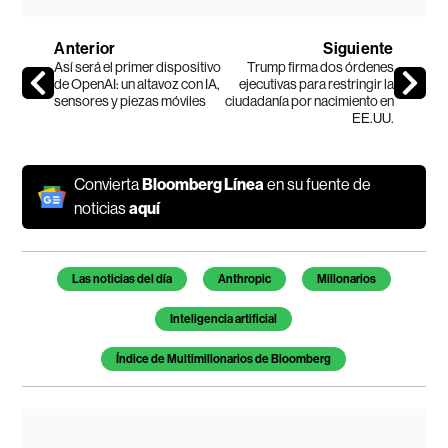
Anterior
Siguiente
Así será el primer dispositivo
Trump firma dos órdenes
de OpenAI: un altavoz con IA,
ejecutivas para restringir la
sensores y piezas móviles
ciudadanía por nacimiento en
EE.UU.
Convierta
Bloomberg Línea
en su fuente de
noticias
aquí
Temas de este artículo
Las noticias del día
Anthropic
Millonarios
Inteligencia artificial
Índice de Multimillonarios de Bloomberg