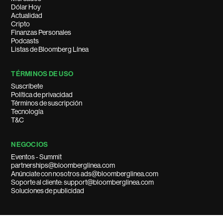
Dólar Hoy
Actualidad
Cripto
Finanzas Personales
Podcasts
Listas de Bloomberg Línea
TÉRMINOS DE USO
Suscríbete
Política de privacidad
Términos de suscripción
Tecnología
T&C
NEGOCIOS
Eventos - Summit
partnerships@bloomberglinea.com
Anúnciate con nosotros ads@bloomberglinea.com
Soporte al cliente: support@bloomberglinea.com
Soluciones de publicidad