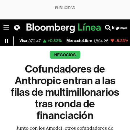
PUBLICIDAD
Ingresar
isa
+0.52%
MercadoLibre
-5.23%
Banco de 
370.47
1,824.26
NEGOCIOS
Cofundadores de
Anthropic entran a las
filas de multimillonarios
tras ronda de
financiación
Junto con los Amodei, otros cofundadores de