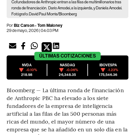
Cofundadores de Anthropic entran a las filas de multimillonarios tras
ronda de financiación.
Dario Amodei, a la izquierda, y Daniela Amodei.
Fotógrafo: David Paul Morris/Bloomberg
Por
Biz Carson - Tom Maloney
29 de mayo, 2026 | 04:03 PM
ÚLTIMAS
COTIZACIONES
NVDA
NASDAQ
IBOVESPA
-0.10%
-0.06%
-1.23%
218.98
26,348.35
175,546.36
Bloomberg — La última ronda de financiación
de Anthropic PBC ha elevado a los siete
fundadores de la empresa de inteligencia
artificial a las filas de las 500 personas más
ricas del mundo, el mayor número de una
empresa que se ha añadido en un solo día en la