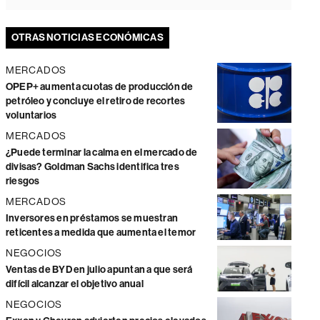
OTRAS NOTICIAS ECONÓMICAS
MERCADOS
OPEP+ aumenta cuotas de producción de
petróleo y concluye el retiro de recortes
voluntarios
MERCADOS
¿Puede terminar la calma en el mercado de
divisas? Goldman Sachs identifica tres
riesgos
MERCADOS
Inversores en préstamos se muestran
reticentes a medida que aumenta el temor
NEGOCIOS
Ventas de BYD en julio apuntan a que será
difícil alcanzar el objetivo anual
NEGOCIOS