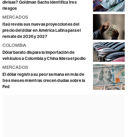
divisas? Goldman Sachs identifica tres
riesgos
MERCADOS
Itaú revela sus nuevas proyecciones del
precio del dólar en América Latina para el
remate de 2026 y 2027
COLOMBIA
Dólar barato dispara la importación de
vehículos a Colombia y China lidera el podio
MERCADOS
El dólar registra su peor semana en más de
tres meses mientras crecen dudas sobre la
Fed