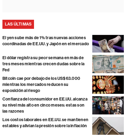
LAS ÚLTIMAS
El yen sube más de 1% tras nuevas acciones
coordinadas de EE.UU. y Japón en el mercado
El dólar registra su peor semana en más de
tres meses mientras crecen dudas sobre la
Fed
Bitcoin cae por debajo de los US$63.000
mientras los mercados reducen su
exposición al riesgo
Confianza del consumidor en EE.UU. alcanza
su nivel más alto en cinco meses: estas son
las razones
Los costos laborales en EE.UU. se mantienen
estables y alivian la presión sobre la inflación