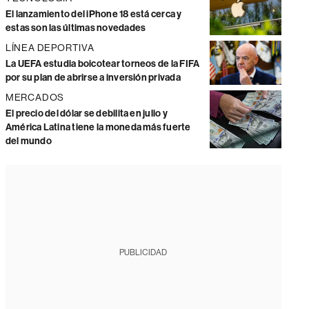
El lanzamiento del iPhone 18 está cerca y
estas son las últimas novedades
LÍNEA DEPORTIVA
La UEFA estudia boicotear torneos de la FIFA
por su plan de abrirse a inversión privada
MERCADOS
El precio del dólar se debilita en julio y
América Latina tiene la moneda más fuerte
del mundo
PUBLICIDAD