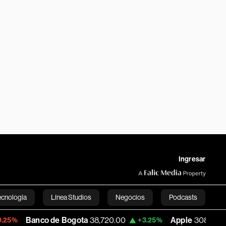
Ingresar
ecnología
Línea Studios
Negocios
Podcasts
o de Bogota
38,720.00
Apple
308.63
US
+3.25%
-7.53%
English