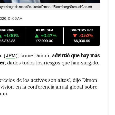
yor riesgo de recesión.
Jamie Dimon.
(Bloomberg/Samuel Corum)
2026 | 01:06 AM
NASDAQ
IBOVESPA
S&P/BMV IPC
+1.00%
+0.47%
-0.53%
25,373.85
177,999.00
66,936.99
. (
), Jamie Dimon,
advirtió que hay más
JPM
er
, dados todos los riesgos que han surgido,
ecios de los activos son altos”, dijo Dimon
vision en la conferencia anual global sobre
ami.