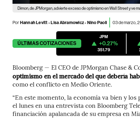
Dimon, de JPMorgan, advierte exceso de optimismo en Wall Street y ve ma
Por
Hannah Levitt - Lisa Abramowicz - Nino Paoli
03 de marzo, 
JPM
+0.27%
ÚLTIMAS
COTIZACIONES
351.79
Bloomberg — El CEO de JPMorgan Chase & Co
optimismo en el mercado del que debería hab
como el conflicto en Medio Oriente.
“En este momento, la economía va bien y los pr
el lunes en una entrevista con Bloomberg Tele
financiación apalancada de su empresa en Mi