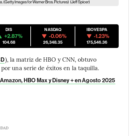
. (Getty Images for Warner Bros. Pictures)
(Jeff Spicer)
DIS
NASDAQ
IBOVESPA
+2.87%
-0.06%
-1.23%
104.68
26,348.35
175,546.36
), la matriz de HBO y CNN, obtuvo
BD
or una serie de éxitos en la taquilla.
, Amazon, HBO Max y Disney + en Agosto 2025
IDAD