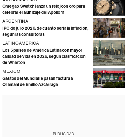
Omega x Swatch lanza un reloj con oro para
celebrar el alunizaje del Apollo 11
ARGENTINA
IPC de julio 2026: de cuánto sería la inflación,
según las consultoras
LATINOAMÉRICA
Los 5 países de América Latina con mayor
calidad de vida en 2026, según clasificación
de Wharton
MÉXICO
Gastos del Mundial le pasan factura a
Ollamani de Emilio Azcárraga
PUBLICIDAD