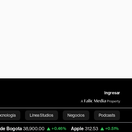
Ingresar
ecnología
Línea Studios
Negocios
Podcasts
a
38,900.00
Apple
312.53
USD COP
3,15
+0.46%
+0.51%
English