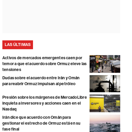
LAS ÚLTIMAS
Activos de mercados emergentes caen por
temor a que el acuerdo sobre Ormuz eleve las
tensiones
Dudas sobre el acuerdo entre Irán y Omán
para reabrir Ormuz impulsan al petróleo
Presión sobre los márgenes de MercadoLibre
inquieta a inversores y acciones caen en el
Nasdaq
Irán dice que acuerdo con Omán para
gestionar el estrecho de Ormuz está en su
fase final