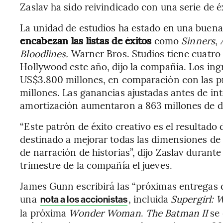
Zaslav ha sido reivindicado con una serie de éx
La unidad de estudios ha estado en una buen
encabezan las listas de éxitos
como
Sinners
,
Bloodlines.
Warner Bros. Studios tiene cuatro 
Hollywood este año, dijo la compañía. Los in
US$3.800 millones, en comparación con las pr
millones. Las ganancias ajustadas antes de in
amortización aumentaron a 863 millones de dó
“Este patrón de éxito creativo es el resultado
destinado a mejorar todas las dimensiones de 
de narración de historias”, dijo Zaslav durant
trimestre de la compañía el jueves.
James Gunn escribirá las “próximas entregas d
una
, incluida
Supergirl:
nota a los accionistas
la próxima
Wonder Woman
.
The Batman II
se 