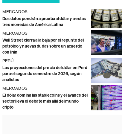
MERCADOS
Dos datos pondrán a prueba al dólar y a estas
tres monedas de América Latina
MERCADOS
Wall Street cierra a la baja por el repunte del
petróleo y nuevas dudas sobre un acuerdo
con Irán
PERÚ
Las proyecciones del precio del dólar en Perú
para el segundo semestre de 2026, según
analistas
MERCADOS
El dólar domina las stablecoins y el avance del
sector lleva el debate más allá del mundo
cripto