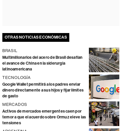
OTRAS NOTICIAS ECONÓMICAS
BRASIL
Multimillonarios del acero de Brasil desafían
el avance de China en la siderurgia
latinoamericana
TECNOLOGÍA
Google Wallet permitirá a los padres enviar
dinero directamente a sus hijos y fijar límites
de gasto
MERCADOS
Activos de mercados emergentes caen por
temor a que el acuerdo sobre Ormuz eleve las
tensiones