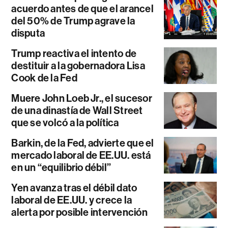
acuerdo antes de que el arancel
del 50% de Trump agrave la
disputa
Trump reactiva el intento de
destituir a la gobernadora Lisa
Cook de la Fed
Muere John Loeb Jr., el sucesor
de una dinastía de Wall Street
que se volcó a la política
Barkin, de la Fed, advierte que el
mercado laboral de EE.UU. está
en un “equilibrio débil”
Yen avanza tras el débil dato
laboral de EE.UU. y crece la
alerta por posible intervención