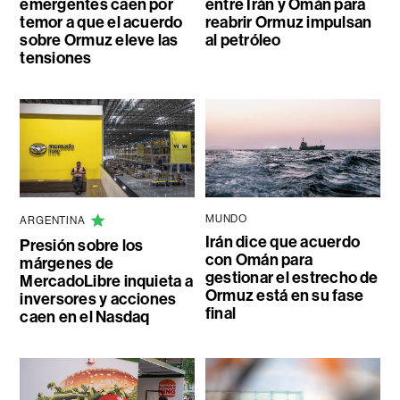
emergentes caen por
entre Irán y Omán para
temor a que el acuerdo
reabrir Ormuz impulsan
sobre Ormuz eleve las
al petróleo
tensiones
MUNDO
ARGENTINA
Irán dice que acuerdo
Presión sobre los
con Omán para
márgenes de
gestionar el estrecho de
MercadoLibre inquieta a
Ormuz está en su fase
inversores y acciones
final
caen en el Nasdaq