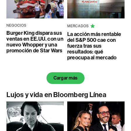
NEGOCIOS
MERCADOS
Burger King dispara sus
La acción más rentable
ventas en EE.UU. con un
del S&P 500 cae con
nuevo Whopper y una
fuerza tras sus
promoción de Star Wars
resultados: qué
preocupa al mercado
Cargar más
Lujos y vida en Bloomberg Línea