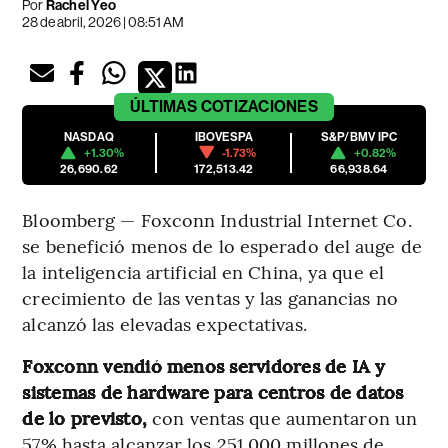
Por
Rachel Yeo
28 de abril, 2026 | 08:51 AM
ÚLTIMAS
COTIZACIONES
NASDAQ
IBOVESPA
S&P/BMV IPC
+1.30%
-1.73%
+0.82%
26,690.62
172,513.42
66,938.64
Bloomberg — Foxconn Industrial Internet Co.
se benefició menos de lo esperado del auge de
la inteligencia artificial en China, ya que el
crecimiento de las ventas y las ganancias no
alcanzó las elevadas expectativas.
Foxconn vendió menos servidores de IA y
sistemas de hardware para centros de datos
de lo previsto,
con ventas que aumentaron un
57% hasta alcanzar los 251.000 millones de