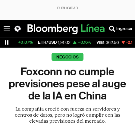
PUBLICIDAD
Ingresar
.07%
ETH/USD
+0.16%
Visa
-2.15%
Mercad
1,917.12
362.50
NEGOCIOS
Foxconn no cumple
previsiones pese al auge
de la IA en China
La compañía creció con fuerza en servidores y
centros de datos, pero no logró cumplir con las
elevadas previsiones del mercado.