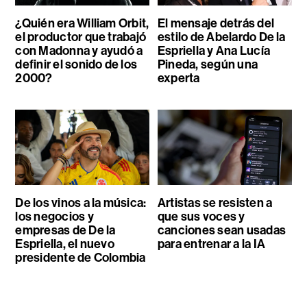
¿Quién era William Orbit,
El mensaje detrás del
el productor que trabajó
estilo de Abelardo De la
con Madonna y ayudó a
Espriella y Ana Lucía
definir el sonido de los
Pineda, según una
2000?
experta
De los vinos a la música:
Artistas se resisten a
los negocios y
que sus voces y
empresas de De la
canciones sean usadas
Espriella, el nuevo
para entrenar a la IA
presidente de Colombia