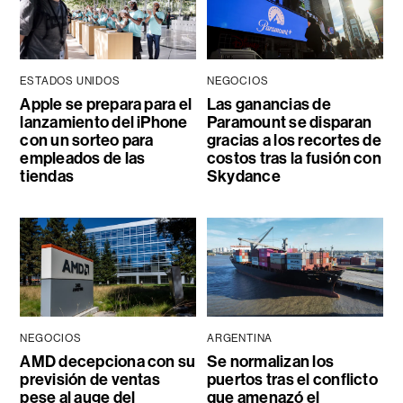
ESTADOS UNIDOS
NEGOCIOS
Apple se prepara para el
Las ganancias de
lanzamiento del iPhone
Paramount se disparan
con un sorteo para
gracias a los recortes de
empleados de las
costos tras la fusión con
tiendas
Skydance
NEGOCIOS
ARGENTINA
AMD decepciona con su
Se normalizan los
previsión de ventas
puertos tras el conflicto
pese al auge del
que amenazó el