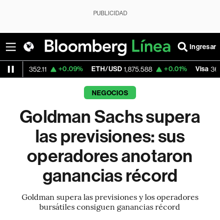
PUBLICIDAD
Ingresar
+0.09%
ETH/USD
+0.01%
Visa
+1.
2.11
1,875.588
369.59
NEGOCIOS
Goldman Sachs supera
las previsiones: sus
operadores anotaron
ganancias récord
Goldman supera las previsiones y los operadores
bursátiles consiguen ganancias récord