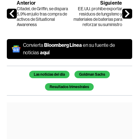
Anterior
Siguiente
Citadel, de Griffin, se dispara
EE.UU. prohíbe exportar
5,9% en julio tras compra de
residuos de tungsteno y
activos de Situational
materiales de baterías para
Awareness
reforzar su suministro
Convierta
Bloomberg Línea
en su fuente de
noticias
aquí
Temas de este artículo
Las noticias del día
Goldman Sachs
Resultados trimestrales