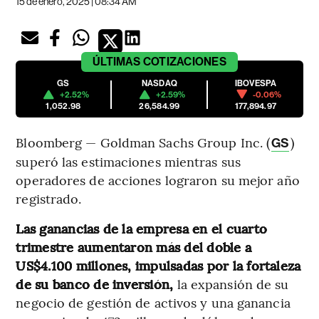
15 de enero, 2025 | 08:34 AM
ÚLTIMAS
COTIZACIONES
GS
NASDAQ
IBOVESPA
+2.52%
+2.59%
-0.06%
1,052.98
26,584.99
177,894.97
Bloomberg — Goldman Sachs Group Inc. (
)
GS
superó las estimaciones mientras sus
operadores de acciones lograron su mejor año
registrado.
Las ganancias de la empresa en el cuarto
trimestre aumentaron más del doble a
US$4.100 millones, impulsadas por la fortaleza
de su banco de inversión,
la expansión de su
negocio de gestión de activos y una ganancia