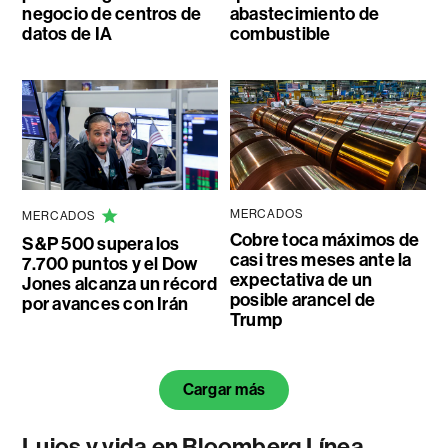
negocio de centros de
abastecimiento de
datos de IA
combustible
MERCADOS
MERCADOS
Cobre toca máximos de
S&P 500 supera los
casi tres meses ante la
7.700 puntos y el Dow
expectativa de un
Jones alcanza un récord
posible arancel de
por avances con Irán
Trump
Cargar más
Lujos y vida en Bloomberg Línea