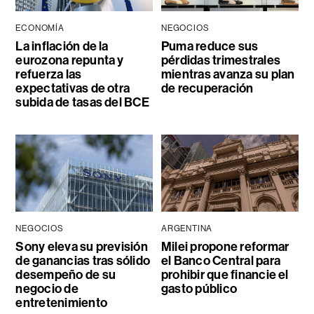
ECONOMÍA
NEGOCIOS
La inflación de la
Puma reduce sus
eurozona repunta y
pérdidas trimestrales
refuerza las
mientras avanza su plan
expectativas de otra
de recuperación
subida de tasas del BCE
NEGOCIOS
ARGENTINA
Sony eleva su previsión
Milei propone reformar
de ganancias tras sólido
el Banco Central para
desempeño de su
prohibir que financie el
negocio de
gasto público
entretenimiento