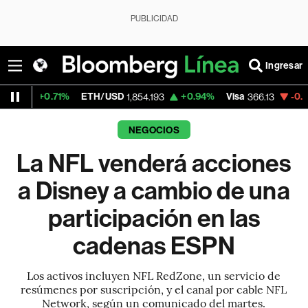
PUBLICIDAD
Ingresar
71%
ETH/USD
+0.94%
Visa
-0.04%
Mercad
1,854.193
366.13
NEGOCIOS
La NFL venderá acciones
a Disney a cambio de una
participación en las
cadenas ESPN
Los activos incluyen NFL RedZone, un servicio de
resúmenes por suscripción, y el canal por cable NFL
Network, según un comunicado del martes.