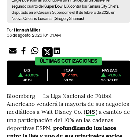
Eagles, celebra un touchdown tras interceptar un pase en el
segundo cuarto del Super Bowl LIX contra los Kansas City Chiefs,
disputado en el Caesars Superdome el 9 de febrero de 2025 en
Nueva Orleans, Luisiana.
(Gregory Shamus)
Por
Hannah Miller
06 de agosto, 2025 | 01:01 AM
ÚLTIMAS
COTIZACIONES
DIS
FOXA
NASDAQ
+0.03%
-1.10%
+1.00%
96.19
58.23
25,373.85
Bloomberg — La Liga Nacional de Fútbol
Americano venderá la mayoría de sus negocios
mediáticos a Walt Disney Co. (
) a cambio de
DIS
una participación del 10% en las cadenas
deportivas ESPN,
profundizando los lazos
entre la liga y uno de sus principales socios