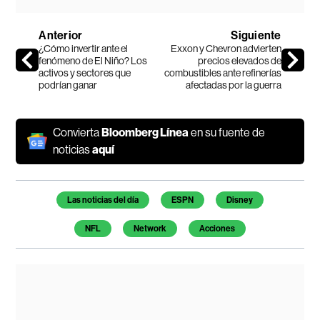
Anterior
Siguiente
¿Cómo invertir ante el
Exxon y Chevron advierten
fenómeno de El Niño? Los
precios elevados de
activos y sectores que
combustibles ante refinerías
podrían ganar
afectadas por la guerra
Convierta
Bloomberg Línea
en su fuente de
noticias
aquí
Temas de este artículo
Las noticias del día
ESPN
Disney
NFL
Network
Acciones