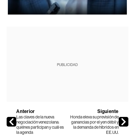
PUBLICIDAD
Anterior
Siguiente
Las claves de la nueva
Honda eleva su previsión de
negociación venezolana:
ganancias por el yen débil y
quiénes participan y cuál es
la demanda de híbridos en
la agenda
EE.UU.