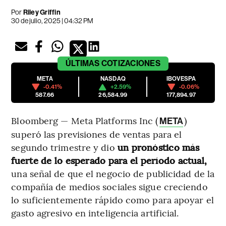
Por
Riley Griffin
30 de julio, 2025 | 04:32 PM
ÚLTIMAS
COTIZACIONES
META
NASDAQ
IBOVESPA
-0.41%
+2.59%
-0.06%
587.66
26,584.99
177,894.97
Bloomberg — Meta Platforms Inc (
)
META
superó las previsiones de ventas para el
segundo trimestre y dio
un pronóstico más
fuerte de lo esperado para el período actual,
una señal de que el negocio de publicidad de la
compañía de medios sociales sigue creciendo
lo suficientemente rápido como para apoyar el
gasto agresivo en inteligencia artificial.