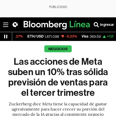
PUBLICIDAD
Ingresar
ETH/USD
-0.23%
Visa
+1.07%
MercadoLi
1,871.098
369.59
NEGOCIOS
Las acciones de Meta
suben un 10% tras sólida
previsión de ventas para
el tercer trimestre
Zuckerberg dice Meta tiene la capacidad de gastar
agresivamente para hacer crecer su porción del
mercado de la IA gracias al consistente negocio