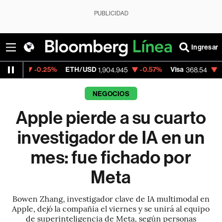
PUBLICIDAD
Ingresar
.25%
ETH/USD
-0.57%
Visa
-0.28%
Merc
1,904.945
368.54
NEGOCIOS
Apple pierde a su cuarto
investigador de IA en un
mes: fue fichado por
Meta
Bowen Zhang, investigador clave de IA multimodal en
Apple, dejó la compañía el viernes y se unirá al equipo
de superinteligencia de Meta, según personas