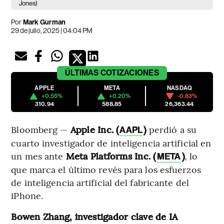
Jones)
Por
Mark Gurman
29 de julio, 2025 | 04:04 PM
ÚLTIMAS
COTIZACIONES
APPLE
META
NASDAQ
+0.55%
+0.20%
-0.83%
310.94
588.85
26,363.44
Bloomberg —
Apple Inc. (
)
perdió a su
AAPL
cuarto investigador de inteligencia artificial en
un mes ante
Meta Platforms Inc. (
)
, lo
META
que marca el último revés para los esfuerzos
de inteligencia artificial del fabricante del
iPhone.
Bowen Zhang, investigador clave de IA