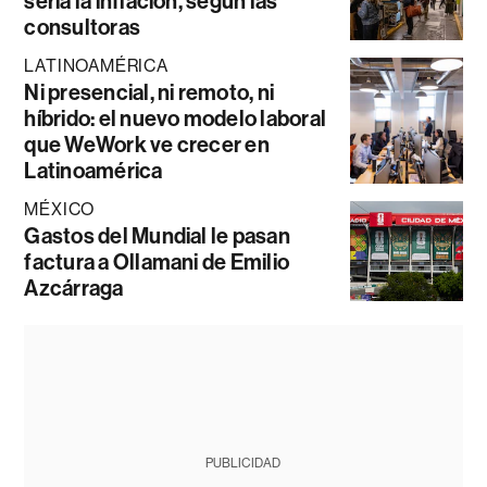
sería la inflación, según las
consultoras
LATINOAMÉRICA
Ni presencial, ni remoto, ni
híbrido: el nuevo modelo laboral
que WeWork ve crecer en
Latinoamérica
MÉXICO
Gastos del Mundial le pasan
factura a Ollamani de Emilio
Azcárraga
PUBLICIDAD