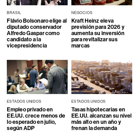
BRASIL
NEGOCIOS
Flávio Bolsonaro elige al
Kraft Heinz eleva
diputado conservador
previsión para 2026 y
Alfredo Gaspar como
aumenta su inversión
candidato a la
para revitalizar sus
vicepresidencia
marcas
ESTADOS UNIDOS
ESTADOS UNIDOS
Empleo privado en
Tasas hipotecarias en
EE.UU. crece menos de
EE.UU. alcanzan su nivel
lo esperado en julio,
más alto en un año y
según ADP
frenan la demanda