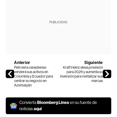
PUBLICIDAD
Anterior
Siguiente
Petrolera canadiense
Kraft Heinz eleva previsión
venderá sus activos en
para 2026 y aumenta su
Colombia y Ecuador para
inversión para revitalizar sus
centrar su negocio en
marcas
Azerbaiyán
Convierta
Bloomberg Línea
en su fuente de
noticias
aquí