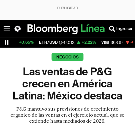
PUBLICIDAD
Ingresar
65%
ETH/USD
+2.22%
Visa
-0.25%
Merca
1,917.013
368.67
NEGOCIOS
Las ventas de P&G
crecen en América
Latina: México destaca
P&G mantuvo sus previsiones de crecimiento
orgánico de las ventas en el ejercicio actual, que se
extiende hasta mediados de 2026.