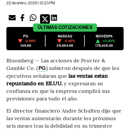
22 de enero, 2026 | 12:23 PM
ÚLTIMAS
COTIZACIONES
PG
NASDAQ
IBOVESPA
-0.89%
-0.45%
+0.30%
146.69
26,464.66
178,436.45
Bloomberg — Las acciones de Procter &
Gamble Co. (
) subieron después de que los
PG
ejecutivos señalaran que
las ventas están
repuntando en EE.UU.
y expresaran su
confianza en que la empresa cumplirá sus
previsiones para todo el año.
El director financiero Andre Schulten dijo que
las ventas aumentarán durante los próximos
seis meses tras la debilidad en su trimestre