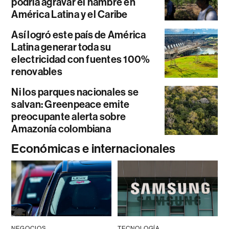
podría agravar el hambre en
América Latina y el Caribe
Así logró este país de América
Latina generar toda su
electricidad con fuentes 100%
renovables
Ni los parques nacionales se
salvan: Greenpeace emite
preocupante alerta sobre
Amazonía colombiana
Económicas e internacionales
NEGOCIOS
TECNOLOGÍA