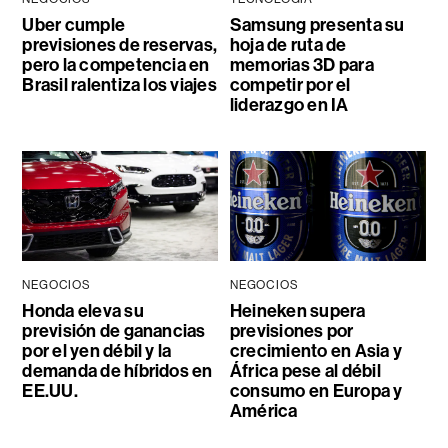
Uber cumple
Samsung presenta su
previsiones de reservas,
hoja de ruta de
pero la competencia en
memorias 3D para
Brasil ralentiza los viajes
competir por el
liderazgo en IA
NEGOCIOS
NEGOCIOS
Honda eleva su
Heineken supera
previsión de ganancias
previsiones por
por el yen débil y la
crecimiento en Asia y
demanda de híbridos en
África pese al débil
EE.UU.
consumo en Europa y
América