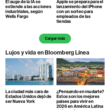
El auge de la IA se
Apple se prepara para el
extiende a las acciones
lanzamiento del iPhone
industriales, según
con un sorteo para
Wells Fargo
empleados de las
tiendas
Cargar más
Lujos y vida en Bloomberg Línea
La ciudad más cara de
¿Pensando en mudarte?
Estados Unidos dejó de
Estos son los mejores
ser Nueva York
países para vivir en
2026 en América Latina